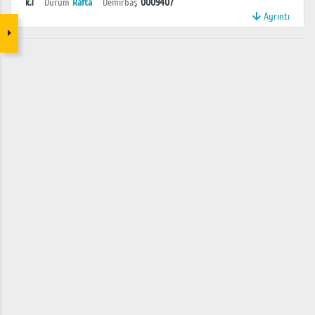
k.1
Durum
Rafta
Demirbaş
0009407
Ayrıntı