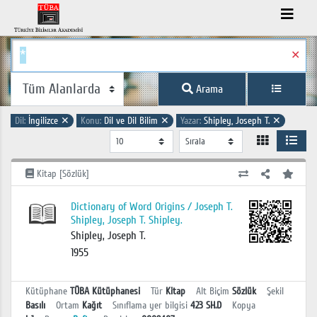
✕
Arama
Dil:
İngilizce
✕
Konu:
Dil ve Dil Bilim
✕
Yazar:
Shipley, Joseph T.
✕
Kitap [Sözlük]
Dictionary of Word Origins / Joseph T.
Shipley, Joseph T. Shipley.
Shipley, Joseph T.
1955
Kütüphane
TÜBA Kütüphanesi
Tür
Kitap
Alt Biçim
Sözlük
Şekil
Basılı
Ortam
Kağıt
Sınıflama yer bilgisi
423 SH.D
Kopya