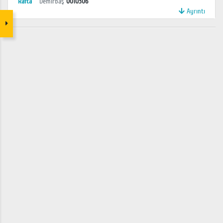
Rafta
Demirbaş
0010306
Ayrıntı