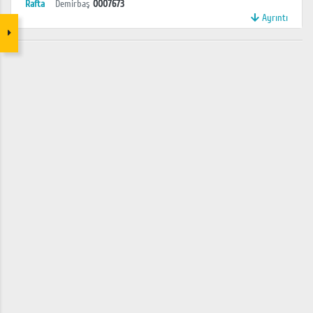
Rafta
Demirbaş
0007673
Ayrıntı