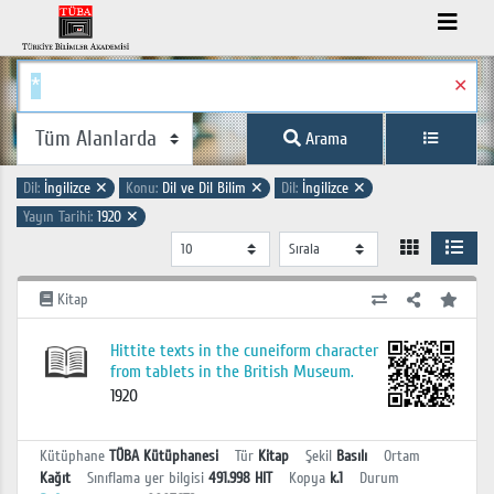
✕
Arama
Dil:
İngilizce
✕
Konu:
Dil ve Dil Bilim
✕
Dil:
İngilizce
✕
Yayın Tarihi:
1920
✕
Kitap
Hittite texts in the cuneiform character
from tablets in the British Museum.
1920
Kütüphane
TÜBA Kütüphanesi
Tür
Kitap
Şekil
Basılı
Ortam
Kağıt
Sınıflama yer bilgisi
491.998 HIT
Kopya
k.1
Durum