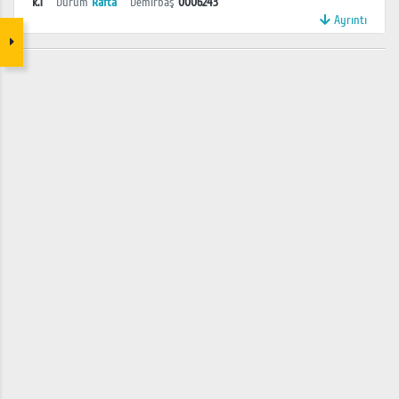
k.1
Durum
Rafta
Demirbaş
0006243
Ayrıntı