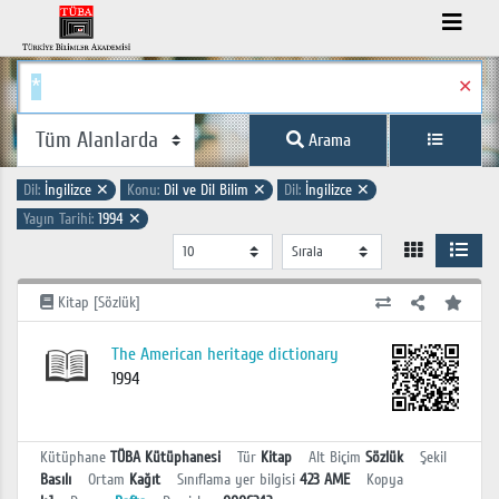
✕
Arama
Dil:
İngilizce
✕
Konu:
Dil ve Dil Bilim
✕
Dil:
İngilizce
✕
Yayın Tarihi:
1994
✕
Kitap [Sözlük]
The American heritage dictionary
1994
Kütüphane
TÜBA Kütüphanesi
Tür
Kitap
Alt Biçim
Sözlük
Şekil
Basılı
Ortam
Kağıt
Sınıflama yer bilgisi
423 AME
Kopya