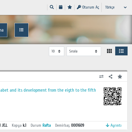
Oturum Aç
ma
phabet and its development from the eigth to the fifth
1 JE.L
Kopya
k.1
Durum
Rafta
Demirbaş
0001609
Ayrıntı