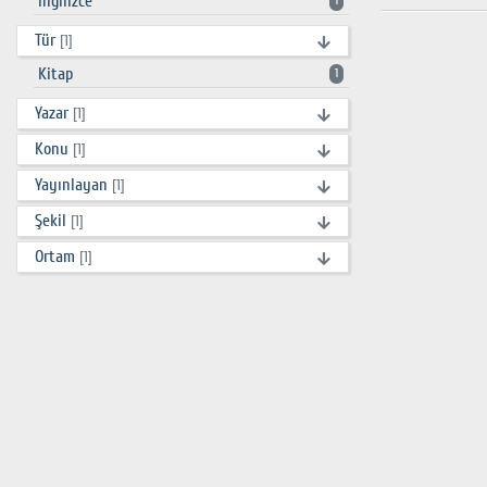
İngilizce
1
Tür
[1]
Kitap
1
Yazar
[1]
Konu
[1]
Yayınlayan
[1]
Şekil
[1]
Ortam
[1]