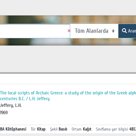
✕
Ara
The local scripts of Archaic Greece: a study of the origin of the Greek al
centuries B.C. / L.H. Jeffery
Jeffery, L.H.
1969
BA Kütüphanesi
Tür
Kitap
Şekil
Basılı
Ortam
Kağıt
Sınıflama yer bilgisi
481.