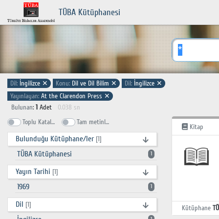
TÜBA Kütüphanesi
Dil:
İngilizce
✕
Konu:
Dil ve Dil Bilim
✕
Dil:
İngilizce
✕
Yayınlayan:
At the Clarendon Press
✕
Bulunan
:
1
Adet
0.038 sn
Toplu Katalog
Tam metinlerde ara
Kitap
Bulunduğu Kütüphane/ler
[1]
TÜBA Kütüphanesi
1
Yayın Tarihi
[1]
1969
1
Dil
[1]
Kütüphane
TÜ