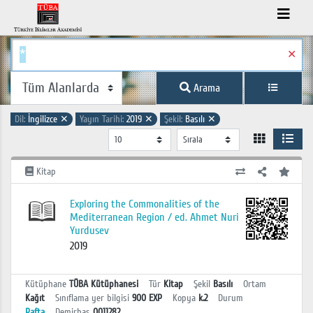
✕
Arama
Dil:
İngilizce
✕
Yayın Tarihi:
2019
✕
Şekil:
Basılı
✕
Kitap
Exploring the Commonalities of the
Mediterranean Region / ed. Ahmet Nuri
Yurdusev
2019
Kütüphane
TÜBA Kütüphanesi
Tür
Kitap
Şekil
Basılı
Ortam
Kağıt
Sınıflama yer bilgisi
900 EXP
Kopya
k.2
Durum
Rafta
Demirbaş
0011282