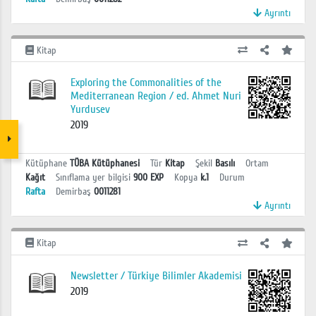
Ayrıntı
Kitap
Exploring the Commonalities of the
Mediterranean Region / ed. Ahmet Nuri
Yurdusev
2019
Kütüphane
TÜBA Kütüphanesi
Tür
Kitap
Şekil
Basılı
Ortam
Kağıt
Sınıflama yer bilgisi
900 EXP
Kopya
k.1
Durum
Rafta
Demirbaş
0011281
Ayrıntı
Kitap
Newsletter / Türkiye Bilimler Akademisi
2019