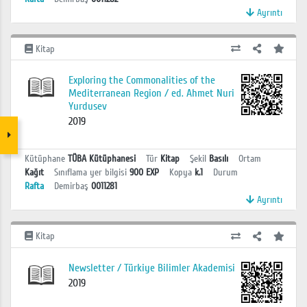
Ayrıntı
Kitap
Exploring the Commonalities of the
Mediterranean Region / ed. Ahmet Nuri
Yurdusev
2019
Kütüphane
TÜBA Kütüphanesi
Tür
Kitap
Şekil
Basılı
Ortam
Kağıt
Sınıflama yer bilgisi
900 EXP
Kopya
k.1
Durum
Rafta
Demirbaş
0011281
Ayrıntı
Kitap
Newsletter / Türkiye Bilimler Akademisi
2019