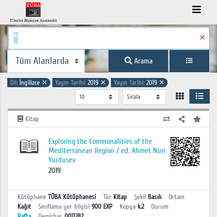
✕
Arama
Dil:
İngilizce
✕
Yayın Tarihi:
2019
✕
Yayın Tarihi:
2019
✕
Kitap
Exploring the Commonalities of the
Mediterranean Region / ed. Ahmet Nuri
Yurdusev
2019
Kütüphane
TÜBA Kütüphanesi
Tür
Kitap
Şekil
Basılı
Ortam
Kağıt
Sınıflama yer bilgisi
900 EXP
Kopya
k.2
Durum
Rafta
Demirbaş
0011282