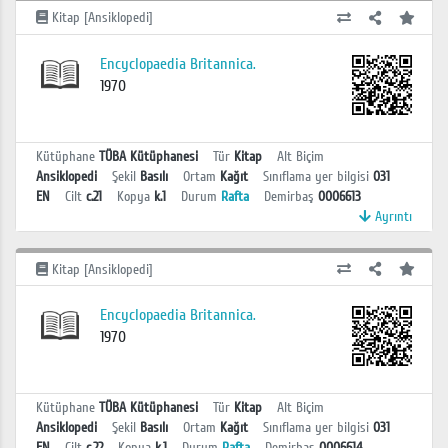
Kitap [Ansiklopedi]
Encyclopaedia Britannica.
1970
Kütüphane
TÜBA Kütüphanesi
Tür
Kitap
Alt Biçim
Ansiklopedi
Şekil
Basılı
Ortam
Kağıt
Sınıflama yer bilgisi
031
EN
Cilt
c.21
Kopya
k.1
Durum
Rafta
Demirbaş
0006613
Ayrıntı
Kitap [Ansiklopedi]
Encyclopaedia Britannica.
1970
Kütüphane
TÜBA Kütüphanesi
Tür
Kitap
Alt Biçim
Ansiklopedi
Şekil
Basılı
Ortam
Kağıt
Sınıflama yer bilgisi
031
EN
Cilt
c.22
Kopya
k.1
Durum
Rafta
Demirbaş
0006614