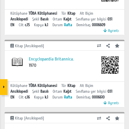
Kütüphane
TÜBA Kütüphanesi
Tür
Kitap
Alt Biçim
Ansiklopedi
Şekil
Basılı
Ortam
Kağıt
Sınıflama yer bilgisi
031
EN
Cilt
c.15
Kopya
k.1
Durum
Rafta
Demirbaş
0006609
Ayrıntı
Kitap [Ansiklopedi]
Encyclopaedia Britannica.
1970
Kütüphane
TÜBA Kütüphanesi
Tür
Kitap
Alt Biçim
Ansiklopedi
Şekil
Basılı
Ortam
Kağıt
Sınıflama yer bilgisi
031
EN
Cilt
c.16
Kopya
k.1
Durum
Rafta
Demirbaş
0006610
Ayrıntı
Kitap [Ansiklopedi]