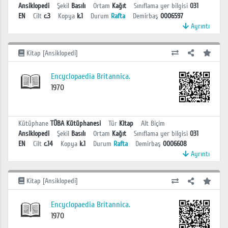
Ansiklopedi
Şekil
Basılı
Ortam
Kağıt
Sınıflama yer bilgisi
031
EN
Cilt
c.3
Kopya
k.1
Durum
Rafta
Demirbaş
0006597
Ayrıntı
Kitap [Ansiklopedi]
Encyclopaedia Britannica.
1970
Kütüphane
TÜBA Kütüphanesi
Tür
Kitap
Alt Biçim
Ansiklopedi
Şekil
Basılı
Ortam
Kağıt
Sınıflama yer bilgisi
031
EN
Cilt
c.14
Kopya
k.1
Durum
Rafta
Demirbaş
0006608
Ayrıntı
Kitap [Ansiklopedi]
Encyclopaedia Britannica.
1970