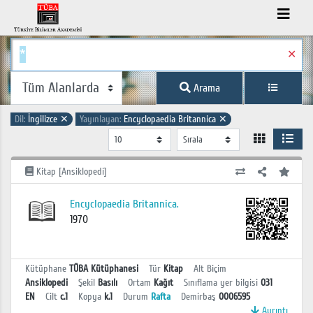
✕
Arama
Dil:
İngilizce
✕
Yayınlayan:
Encyclopaedia Britannica
✕
Kitap [Ansiklopedi]
Encyclopaedia Britannica.
1970
Kütüphane
TÜBA Kütüphanesi
Tür
Kitap
Alt Biçim
Ansiklopedi
Şekil
Basılı
Ortam
Kağıt
Sınıflama yer bilgisi
031
EN
Cilt
c.1
Kopya
k.1
Durum
Rafta
Demirbaş
0006595
Ayrıntı