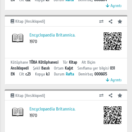
Ayrıntı
Kitap [Ansiklopedi]
Encyclopaedia Britannica.
1970
Kütüphane
TÜBA Kütüphanesi
Tür
Kitap
Alt Biçim
Ansiklopedi
Şekil
Basılı
Ortam
Kağıt
Sınıflama yer bilgisi
031
EN
Cilt
c.23
Kopya
k.1
Durum
Rafta
Demirbaş
0006615
Ayrıntı
Kitap [Ansiklopedi]
Encyclopaedia Britannica.
1970