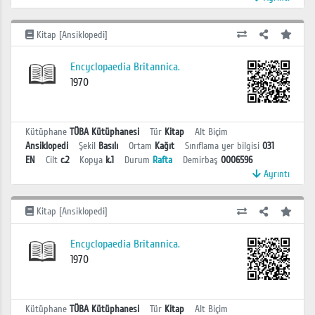
Kitap [Ansiklopedi]
Encyclopaedia Britannica.
1970
Kütüphane
TÜBA Kütüphanesi
Tür
Kitap
Alt Biçim
Ansiklopedi
Şekil
Basılı
Ortam
Kağıt
Sınıflama yer bilgisi
031
EN
Cilt
c.2
Kopya
k.1
Durum
Rafta
Demirbaş
0006596
Ayrıntı
Kitap [Ansiklopedi]
Encyclopaedia Britannica.
1970
Kütüphane
TÜBA Kütüphanesi
Tür
Kitap
Alt Biçim