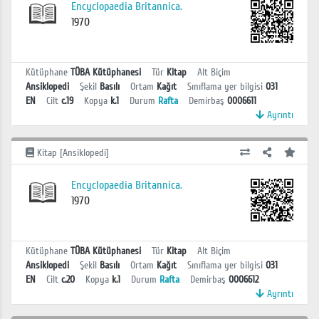
Encyclopaedia Britannica.
1970
Kütüphane
TÜBA Kütüphanesi
Tür
Kitap
Alt Biçim
Ansiklopedi
Şekil
Basılı
Ortam
Kağıt
Sınıflama yer bilgisi
031
EN
Cilt
c.19
Kopya
k.1
Durum
Rafta
Demirbaş
0006611
Ayrıntı
Kitap [Ansiklopedi]
Encyclopaedia Britannica.
1970
Kütüphane
TÜBA Kütüphanesi
Tür
Kitap
Alt Biçim
Ansiklopedi
Şekil
Basılı
Ortam
Kağıt
Sınıflama yer bilgisi
031
EN
Cilt
c.20
Kopya
k.1
Durum
Rafta
Demirbaş
0006612
Ayrıntı