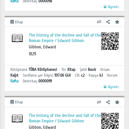
Rafta
Demirbaş
0000098
Ayrıntı
Kitap
The history of the decline and fall of the
Roman Empire / Edward Gibbon
Gibbon, Edward
1829
Kütüphane
TÜBA Kütüphanesi
Tür
Kitap
Şekil
Basılı
Ortam
Kağıt
Sınıflama yer bilgisi
937.06 GI.H
Cilt
c.2
Kopya
k.1
Durum
Rafta
Demirbaş
0000099
Ayrıntı
Kitap
The history of the decline and fall of the
Roman Empire / Edward Gibbon
Gibbon, Edward