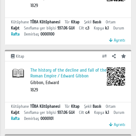
1829
Kütüphane
TÜBA Kütüphanesi
Tür
Kitap
Şekil
Basılı
Ortam
Kağıt
Sınıflama yer bilgisi
937.06 GI.H
Cilt
c.3
Kopya
k.1
Durum
Rafta
Demirbaş
0000100
Ayrıntı
Kitap
The history of the decline and fall of the
Roman Empire / Edward Gibbon
Gibbon, Edward
1829
Kütüphane
TÜBA Kütüphanesi
Tür
Kitap
Şekil
Basılı
Ortam
Kağıt
Sınıflama yer bilgisi
937.06 GI.H
Cilt
c.4
Kopya
k.1
Durum
Rafta
Demirbaş
0000101
Ayrıntı