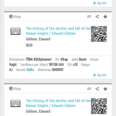
Ayrıntı
Kitap
The history of the decline and fall of the
Roman Empire / Edward Gibbon
Gibbon, Edward
1829
Kütüphane
TÜBA Kütüphanesi
Tür
Kitap
Şekil
Basılı
Ortam
Kağıt
Sınıflama yer bilgisi
937.06 GI.H
Cilt
c.10
Kopya
k.1
Durum
Rafta
Demirbaş
0000107
Ayrıntı
Kitap
The history of the decline and fall of the
Roman Empire / Edward Gibbon
Gibbon, Edward