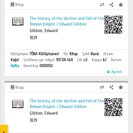
Kitap
The history of the decline and fall of the
Roman Empire / Edward Gibbon
Gibbon, Edward
1829
Kütüphane
TÜBA Kütüphanesi
Tür
Kitap
Şekil
Basılı
Ortam
Kağıt
Sınıflama yer bilgisi
937.06 GI.H
Cilt
c.5
Kopya
k.1
Durum
Rafta
Demirbaş
0000102
Ayrıntı
Kitap
The history of the decline and fall of the
Roman Empire / Edward Gibbon
Gibbon, Edward
1829