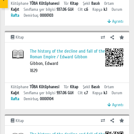
Kütüphane
TÜBA Kütüphanesi
Tür
Kitap
Şekil
Basılı
Ortam
Kağıt
Sınıflama yer bilgisi
937.06 GI.H
Cilt
c.6
Kopya
k.1
Durum
Rafta
Demirbaş
0000103
Ayrıntı
Kitap
The history of the decline and fall of the
Roman Empire / Edward Gibbon
Gibbon, Edward
1829
Kütüphane
TÜBA Kütüphanesi
Tür
Kitap
Şekil
Basılı
Ortam
Kağıt
Sınıflama yer bilgisi
937.06 GI.H
Cilt
c.7
Kopya
k.1
Durum
Rafta
Demirbaş
0000104
Ayrıntı
Kitap