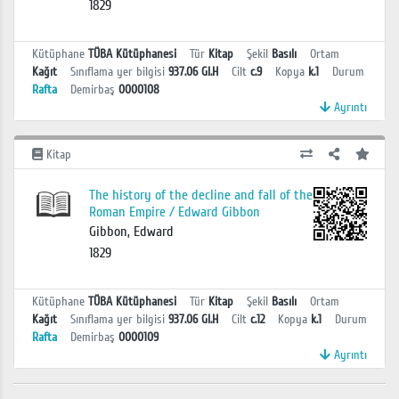
1829
Kütüphane
TÜBA Kütüphanesi
Tür
Kitap
Şekil
Basılı
Ortam
Kağıt
Sınıflama yer bilgisi
937.06 GI.H
Cilt
c.9
Kopya
k.1
Durum
Rafta
Demirbaş
0000108
Ayrıntı
Kitap
The history of the decline and fall of the
Roman Empire / Edward Gibbon
Gibbon, Edward
1829
Kütüphane
TÜBA Kütüphanesi
Tür
Kitap
Şekil
Basılı
Ortam
Kağıt
Sınıflama yer bilgisi
937.06 GI.H
Cilt
c.12
Kopya
k.1
Durum
Rafta
Demirbaş
0000109
Ayrıntı