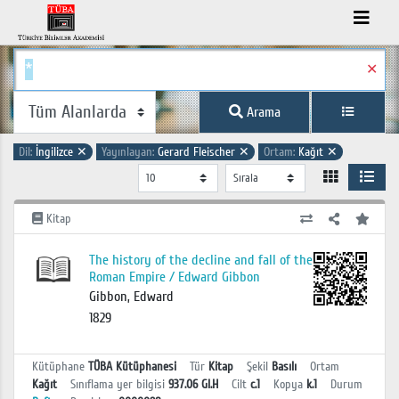
✕
Arama
Dil:
İngilizce
✕
Yayınlayan:
Gerard Fleischer
✕
Ortam:
Kağıt
✕
Kitap
The history of the decline and fall of the
Roman Empire / Edward Gibbon
Gibbon, Edward
1829
Kütüphane
TÜBA Kütüphanesi
Tür
Kitap
Şekil
Basılı
Ortam
Kağıt
Sınıflama yer bilgisi
937.06 GI.H
Cilt
c.1
Kopya
k.1
Durum