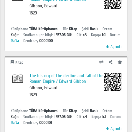
Gibbon, Edward
1829
Kütüphane
TÜBA Kütüphanesi
Tür
Kitap
Şekil
Basılı
Ortam
Kağıt
Sınıflama yer bilgisi
937.06 GI.H
Cilt
c.3
Kopya
k.1
Durum
Rafta
Demirbaş
0000100
Ayrıntı
Kitap
The history of the decline and fall of the
Roman Empire / Edward Gibbon
Gibbon, Edward
1829
Kütüphane
TÜBA Kütüphanesi
Tür
Kitap
Şekil
Basılı
Ortam
Kağıt
Sınıflama yer bilgisi
937.06 GI.H
Cilt
c.4
Kopya
k.1
Durum
Rafta
Demirbaş
0000101
Ayrıntı