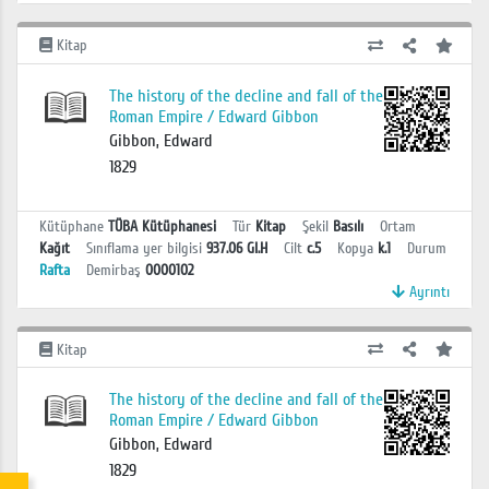
Kitap
The history of the decline and fall of the
Roman Empire / Edward Gibbon
Gibbon, Edward
1829
Kütüphane
TÜBA Kütüphanesi
Tür
Kitap
Şekil
Basılı
Ortam
Kağıt
Sınıflama yer bilgisi
937.06 GI.H
Cilt
c.5
Kopya
k.1
Durum
Rafta
Demirbaş
0000102
Ayrıntı
Kitap
The history of the decline and fall of the
Roman Empire / Edward Gibbon
Gibbon, Edward
1829