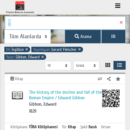
✕
Arama
Dil:
İngilizce
✕
Yayınlayan:
Gerard Fleischer
✕
Yazar:
Gibbon, Edward
✕
Kitap
The history of the decline and fall of the
Roman Empire / Edward Gibbon
Gibbon, Edward
1829
Kütüphane
TÜBA Kütüphanesi
Tür
Kitap
Şekil
Basılı
Ortam