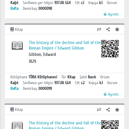
Kağıt
Sınıflama yer bilgisi
937.06 GI.H
Cilt
c.1
Kopya
k.1
Durum
Rafta
Demirbaş
0000098
Ayrıntı
Kitap
The history of the decline and fall of the
Roman Empire / Edward Gibbon
Gibbon, Edward
1829
Kütüphane
TÜBA Kütüphanesi
Tür
Kitap
Şekil
Basılı
Ortam
Kağıt
Sınıflama yer bilgisi
937.06 GI.H
Cilt
c.2
Kopya
k.1
Durum
Rafta
Demirbaş
0000099
Ayrıntı
Kitap
The history of the decline and fall of the
Roman Empire / Edward Gibbon