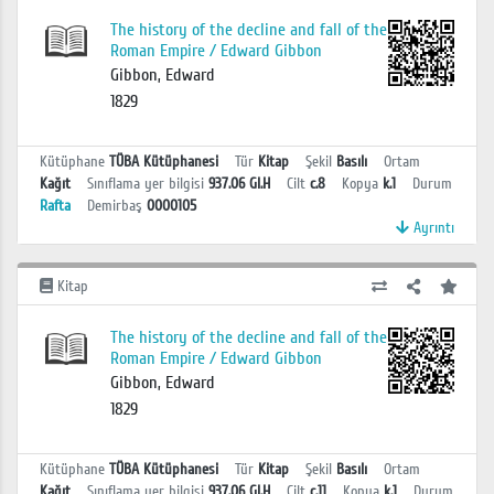
The history of the decline and fall of the
Roman Empire / Edward Gibbon
Gibbon, Edward
1829
Kütüphane
TÜBA Kütüphanesi
Tür
Kitap
Şekil
Basılı
Ortam
Kağıt
Sınıflama yer bilgisi
937.06 GI.H
Cilt
c.8
Kopya
k.1
Durum
Rafta
Demirbaş
0000105
Ayrıntı
Kitap
The history of the decline and fall of the
Roman Empire / Edward Gibbon
Gibbon, Edward
1829
Kütüphane
TÜBA Kütüphanesi
Tür
Kitap
Şekil
Basılı
Ortam
Kağıt
Sınıflama yer bilgisi
937.06 GI.H
Cilt
c.11
Kopya
k.1
Durum