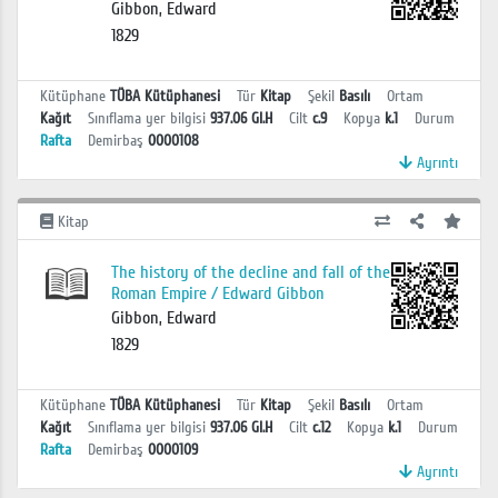
Gibbon, Edward
1829
Kütüphane
TÜBA Kütüphanesi
Tür
Kitap
Şekil
Basılı
Ortam
Kağıt
Sınıflama yer bilgisi
937.06 GI.H
Cilt
c.9
Kopya
k.1
Durum
Rafta
Demirbaş
0000108
Ayrıntı
Kitap
The history of the decline and fall of the
Roman Empire / Edward Gibbon
Gibbon, Edward
1829
Kütüphane
TÜBA Kütüphanesi
Tür
Kitap
Şekil
Basılı
Ortam
Kağıt
Sınıflama yer bilgisi
937.06 GI.H
Cilt
c.12
Kopya
k.1
Durum
Rafta
Demirbaş
0000109
Ayrıntı