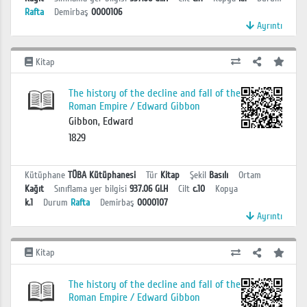
Rafta
Demirbaş
0000106
Ayrıntı
Kitap
The history of the decline and fall of the
Roman Empire / Edward Gibbon
Gibbon, Edward
1829
Kütüphane
TÜBA Kütüphanesi
Tür
Kitap
Şekil
Basılı
Ortam
Kağıt
Sınıflama yer bilgisi
937.06 GI.H
Cilt
c.10
Kopya
k.1
Durum
Rafta
Demirbaş
0000107
Ayrıntı
Kitap
The history of the decline and fall of the
Roman Empire / Edward Gibbon