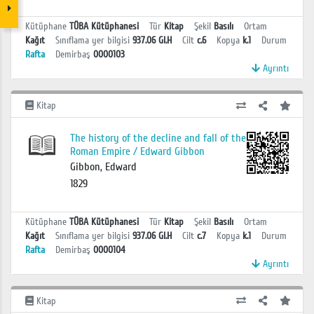
Kütüphane
TÜBA Kütüphanesi
Tür
Kitap
Şekil
Basılı
Ortam
Kağıt
Sınıflama yer bilgisi
937.06 GI.H
Cilt
c.6
Kopya
k.1
Durum
Rafta
Demirbaş
0000103
Ayrıntı
Kitap
The history of the decline and fall of the
Roman Empire / Edward Gibbon
Gibbon, Edward
1829
Kütüphane
TÜBA Kütüphanesi
Tür
Kitap
Şekil
Basılı
Ortam
Kağıt
Sınıflama yer bilgisi
937.06 GI.H
Cilt
c.7
Kopya
k.1
Durum
Rafta
Demirbaş
0000104
Ayrıntı
Kitap