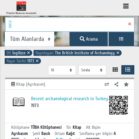
✕
Arama
Dil:
İngilizce
✕
Yayınlayan:
The British Institute of Archaeology
✕
Yayın Tarihi:
1973
✕
Kitap [Ayrıbasım]
Recent archaeological research in Turkey.
1973
Kütüphane
TÜBA Kütüphanesi
Tür
Kitap
Alt Biçim
Ayrıbasım
Şekil
Basılı
Ortam
Kağıt
Sınıflama yer bilgisi
A