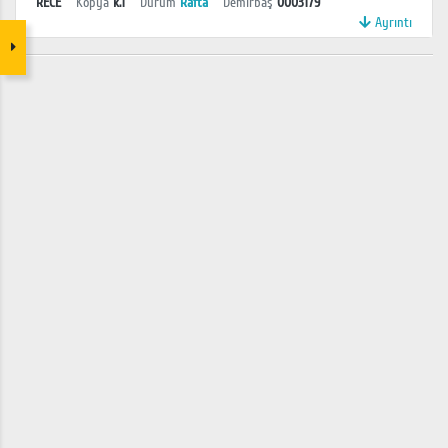
RECE
Kopya
k.1
Durum
Rafta
Demirbaş
0003179
Ayrıntı