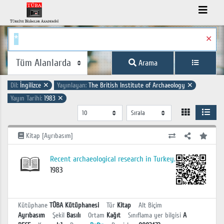
✕
Arama
Dil:
İngilizce
✕
Yayınlayan:
The British Institute of Archaeology
✕
Yayın Tarihi:
1983
✕
Kitap [Ayrıbasım]
Recent archaeological research in Turkey.
1983
Kütüphane
TÜBA Kütüphanesi
Tür
Kitap
Alt Biçim
Ayrıbasım
Şekil
Basılı
Ortam
Kağıt
Sınıflama yer bilgisi
A