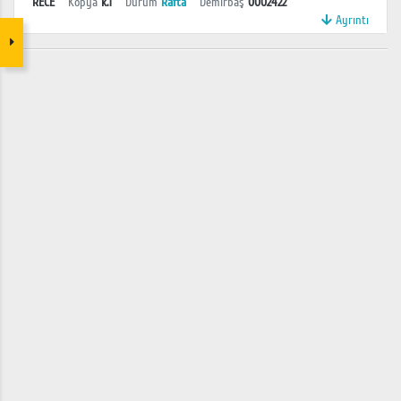
RECE
Kopya
k.1
Durum
Rafta
Demirbaş
0002422
Ayrıntı