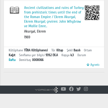
Ancient civilizations and ruins of Turkey:
from prehistoric times until the end of
the Roman Empire / Ekrem Akurgal,
Ekrem Akurgal; çeviren: John Whybrow
ve Mollie Emre..
Akurgal, Ekrem
1969
Kütüphane
TÜBA Kütüphanesi
Tür
Kitap
Şekil
Basılı
Ortam
Kağıt
Sınıflama yer bilgisi
939.2 EK.A
Kopya
k.3
Durum
Rafta
Demirbaş
0008066
Ayrıntı