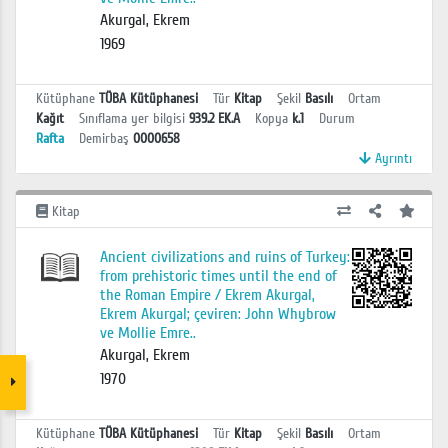
Akurgal, Ekrem
1969
Kütüphane
TÜBA Kütüphanesi
Tür
Kitap
Şekil
Basılı
Ortam
Kağıt
Sınıflama yer bilgisi
939.2 EK.A
Kopya
k.1
Durum
Rafta
Demirbaş
0000658
Ayrıntı
Kitap
Ancient civilizations and ruins of Turkey:
from prehistoric times until the end of
the Roman Empire / Ekrem Akurgal,
Ekrem Akurgal; çeviren: John Whybrow
ve Mollie Emre..
Akurgal, Ekrem
1970
Kütüphane
TÜBA Kütüphanesi
Tür
Kitap
Şekil
Basılı
Ortam