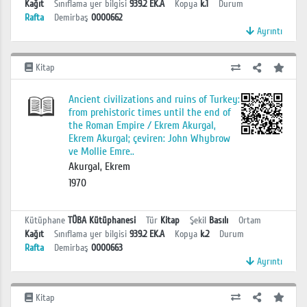
Kağıt
Sınıflama yer bilgisi
939.2 EK.A
Kopya
k.1
Durum
Rafta
Demirbaş
0000662
Ayrıntı
Kitap
Ancient civilizations and ruins of Turkey:
from prehistoric times until the end of
the Roman Empire / Ekrem Akurgal,
Ekrem Akurgal; çeviren: John Whybrow
ve Mollie Emre..
Akurgal, Ekrem
1970
Kütüphane
TÜBA Kütüphanesi
Tür
Kitap
Şekil
Basılı
Ortam
Kağıt
Sınıflama yer bilgisi
939.2 EK.A
Kopya
k.2
Durum
Rafta
Demirbaş
0000663
Ayrıntı
Kitap