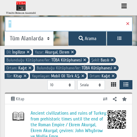
✕
Arama
Dil:
İngilizce
✕
Yazar:
Akurgal, Ekrem
✕
Bulunduğu Kütüphane/ler:
TÜBA Kütüphanesi
✕
Şekil:
Basılı
✕
Ortam:
Kağıt
✕
Bulunduğu Kütüphane/ler:
TÜBA Kütüphanesi
✕
Tür:
Kitap
✕
Yayınlayan:
Mobil Oil Türk A.Ş.
✕
Ortam:
Kağıt
✕
Kitap
Ancient civilizations and ruins of Turkey:
from prehistoric times until the end of
the Roman Empire / Ekrem Akurgal,
Ekrem Akurgal; çeviren: John Whybrow
ve Mollie Emre..