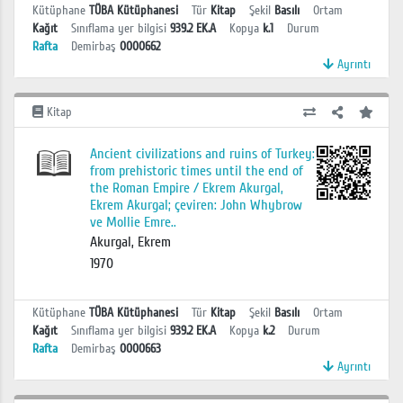
Kütüphane
TÜBA Kütüphanesi
Tür
Kitap
Şekil
Basılı
Ortam
Kağıt
Sınıflama yer bilgisi
939.2 EK.A
Kopya
k.1
Durum
Rafta
Demirbaş
0000662
Ayrıntı
Kitap
Ancient civilizations and ruins of Turkey:
from prehistoric times until the end of
the Roman Empire / Ekrem Akurgal,
Ekrem Akurgal; çeviren: John Whybrow
ve Mollie Emre..
Akurgal, Ekrem
1970
Kütüphane
TÜBA Kütüphanesi
Tür
Kitap
Şekil
Basılı
Ortam
Kağıt
Sınıflama yer bilgisi
939.2 EK.A
Kopya
k.2
Durum
Rafta
Demirbaş
0000663
Ayrıntı