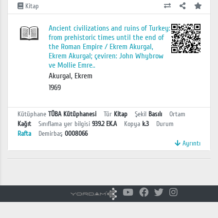
Kitap
Ancient civilizations and ruins of Turkey:
from prehistoric times until the end of
the Roman Empire / Ekrem Akurgal,
Ekrem Akurgal; çeviren: John Whybrow
ve Mollie Emre..
Akurgal, Ekrem
1969
Kütüphane
TÜBA Kütüphanesi
Tür
Kitap
Şekil
Basılı
Ortam
Kağıt
Sınıflama yer bilgisi
939.2 EK.A
Kopya
k.3
Durum
Rafta
Demirbaş
0008066
Ayrıntı