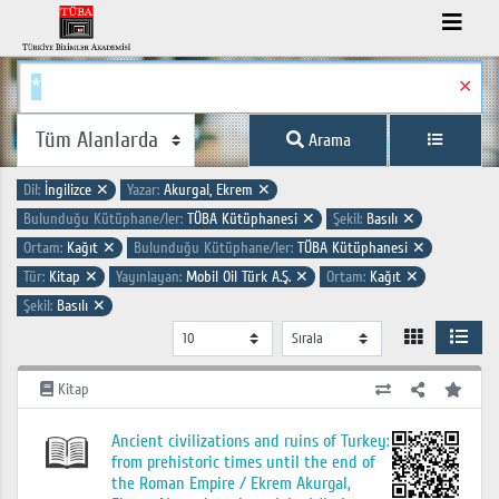
✕
Arama
Dil:
İngilizce
✕
Yazar:
Akurgal, Ekrem
✕
Bulunduğu Kütüphane/ler:
TÜBA Kütüphanesi
✕
Şekil:
Basılı
✕
Ortam:
Kağıt
✕
Bulunduğu Kütüphane/ler:
TÜBA Kütüphanesi
✕
Tür:
Kitap
✕
Yayınlayan:
Mobil Oil Türk A.Ş.
✕
Ortam:
Kağıt
✕
Şekil:
Basılı
✕
Kitap
Ancient civilizations and ruins of Turkey:
from prehistoric times until the end of
the Roman Empire / Ekrem Akurgal,