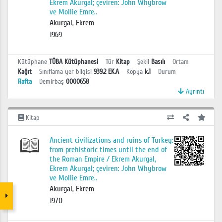
Ekrem Akurgal; çeviren: John Whybrow
ve Mollie Emre..
Akurgal, Ekrem
1969
Kütüphane
TÜBA Kütüphanesi
Tür
Kitap
Şekil
Basılı
Ortam
Kağıt
Sınıflama yer bilgisi
939.2 EK.A
Kopya
k.1
Durum
Rafta
Demirbaş
0000658
Ayrıntı
Kitap
Ancient civilizations and ruins of Turkey:
from prehistoric times until the end of
the Roman Empire / Ekrem Akurgal,
Ekrem Akurgal; çeviren: John Whybrow
ve Mollie Emre..
Akurgal, Ekrem
1970