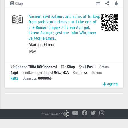
Kitap
Ancient civilizations and ruins of Turkey:
from prehistoric times until the end of
the Roman Empire / Ekrem Akurgal,
Ekrem Akurgal; çeviren: John Whybrow
ve Mollie Emre..
Akurgal, Ekrem
1969
Kütüphane
TÜBA Kütüphanesi
Tür
Kitap
Şekil
Basılı
Ortam
Kağıt
Sınıflama yer bilgisi
939.2 EK.A
Kopya
k.3
Durum
Rafta
Demirbaş
0008066
Ayrıntı