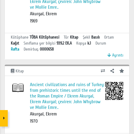
Ekrem Akurgal; çeviren: John Whybrow
ve Mollie Emre..
Akurgal, Ekrem
1969
Kütüphane
TÜBA Kütüphanesi
Tür
Kitap
Şekil
Basılı
Ortam
Kağıt
Sınıflama yer bilgisi
939.2 EK.A
Kopya
k.1
Durum
Rafta
Demirbaş
0000658
Ayrıntı
Kitap
Ancient civilizations and ruins of Turkey:
from prehistoric times until the end of
the Roman Empire / Ekrem Akurgal,
Ekrem Akurgal; çeviren: John Whybrow
ve Mollie Emre..
Akurgal, Ekrem
1970