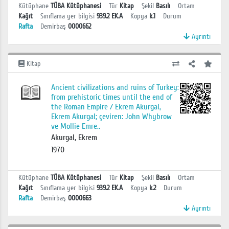
Kütüphane
TÜBA Kütüphanesi
Tür
Kitap
Şekil
Basılı
Ortam
Kağıt
Sınıflama yer bilgisi
939.2 EK.A
Kopya
k.1
Durum
Rafta
Demirbaş
0000662
Ayrıntı
Kitap
Ancient civilizations and ruins of Turkey:
from prehistoric times until the end of
the Roman Empire / Ekrem Akurgal,
Ekrem Akurgal; çeviren: John Whybrow
ve Mollie Emre..
Akurgal, Ekrem
1970
Kütüphane
TÜBA Kütüphanesi
Tür
Kitap
Şekil
Basılı
Ortam
Kağıt
Sınıflama yer bilgisi
939.2 EK.A
Kopya
k.2
Durum
Rafta
Demirbaş
0000663
Ayrıntı