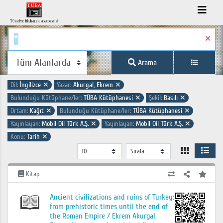
✕
Arama
Dil:
İngilizce
✕
Yazar:
Akurgal, Ekrem
✕
Bulunduğu Kütüphane/ler:
TÜBA Kütüphanesi
✕
Şekil:
Basılı
✕
Ortam:
Kağıt
✕
Bulunduğu Kütüphane/ler:
TÜBA Kütüphanesi
✕
Yayınlayan:
Mobil Oil Türk A.Ş.
✕
Yayınlayan:
Mobil Oil Türk A.Ş.
✕
Konu:
Tarih
✕
Kitap
Ancient civilizations and ruins of Turkey:
from prehistoric times until the end of
the Roman Empire / Ekrem Akurgal,