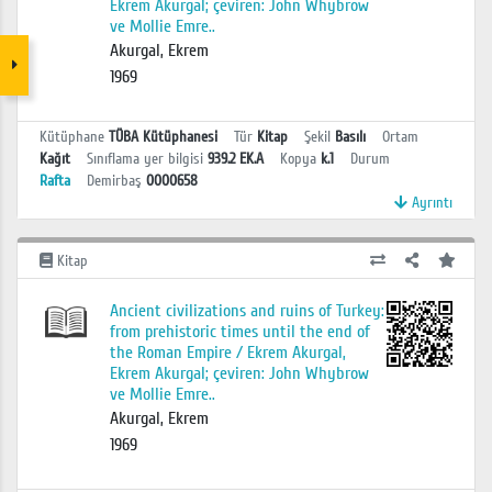
Ekrem Akurgal; çeviren: John Whybrow
ve Mollie Emre..
Akurgal, Ekrem
1969
Kütüphane
TÜBA Kütüphanesi
Tür
Kitap
Şekil
Basılı
Ortam
Kağıt
Sınıflama yer bilgisi
939.2 EK.A
Kopya
k.1
Durum
Rafta
Demirbaş
0000658
Ayrıntı
Kitap
Ancient civilizations and ruins of Turkey:
from prehistoric times until the end of
the Roman Empire / Ekrem Akurgal,
Ekrem Akurgal; çeviren: John Whybrow
ve Mollie Emre..
Akurgal, Ekrem
1969