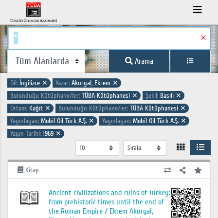
✕
Arama
Dil:
İngilizce
✕
Yazar:
Akurgal, Ekrem
✕
Bulunduğu Kütüphane/ler:
TÜBA Kütüphanesi
✕
Şekil:
Basılı
✕
Ortam:
Kağıt
✕
Bulunduğu Kütüphane/ler:
TÜBA Kütüphanesi
✕
Yayınlayan:
Mobil Oil Türk A.Ş.
✕
Yayınlayan:
Mobil Oil Türk A.Ş.
✕
Yayın Tarihi:
1969
✕
Kitap
Ancient civilizations and ruins of Turkey:
from prehistoric times until the end of
the Roman Empire / Ekrem Akurgal,