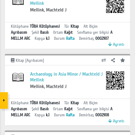
Mellink
Mellink, Machteld J
Kütüphane
TÜBA Kütüphanesi
Tür
Kitap
Alt Biçim
Ayrıbasım
Şekil
Basılı
Ortam
Kağıt
Sınıflama yer bilgisi
A
MELL.M ARC
Kopya
k.1
Durum
Rafta
Demirbaş
0002907
Ayrıntı
Kitap [Ayrıbasım]
Archaeology in Asia Minor / Machteld J
Mellink
Mellink, Machteld J
Kütüphane
TÜBA Kütüphanesi
Tür
Kitap
Alt Biçim
Ayrıbasım
Şekil
Basılı
Ortam
Kağıt
Sınıflama yer bilgisi
A
MELL.M ARC
Kopya
k.1
Durum
Rafta
Demirbaş
0002908
Ayrıntı