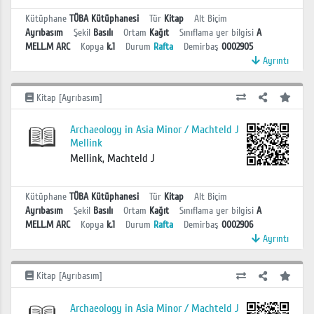
Kütüphane
TÜBA Kütüphanesi
Tür
Kitap
Alt Biçim
Ayrıbasım
Şekil
Basılı
Ortam
Kağıt
Sınıflama yer bilgisi
A
MELL.M ARC
Kopya
k.1
Durum
Rafta
Demirbaş
0002905
Ayrıntı
Kitap [Ayrıbasım]
Archaeology in Asia Minor / Machteld J
Mellink
Mellink, Machteld J
Kütüphane
TÜBA Kütüphanesi
Tür
Kitap
Alt Biçim
Ayrıbasım
Şekil
Basılı
Ortam
Kağıt
Sınıflama yer bilgisi
A
MELL.M ARC
Kopya
k.1
Durum
Rafta
Demirbaş
0002906
Ayrıntı
Kitap [Ayrıbasım]
Archaeology in Asia Minor / Machteld J