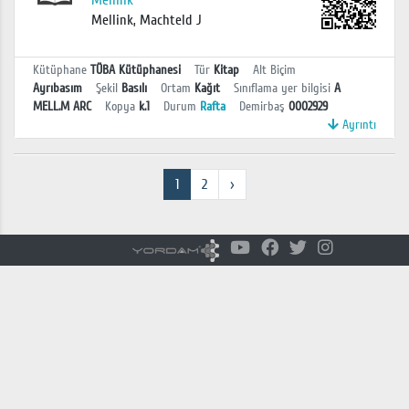
Mellink
Mellink, Machteld J
Kütüphane
TÜBA Kütüphanesi
Tür
Kitap
Alt Biçim
Ayrıbasım
Şekil
Basılı
Ortam
Kağıt
Sınıflama yer bilgisi
A
MELL.M ARC
Kopya
k.1
Durum
Rafta
Demirbaş
0002929
Ayrıntı
1
2
›