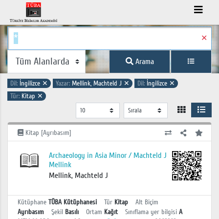
✕
Arama
Dil:
İngilizce
✕
Yazar:
Mellink, Machteld J
✕
Dil:
İngilizce
✕
Tür:
Kitap
✕
Kitap [Ayrıbasım]
Archaeology in Asia Minor / Machteld J
Mellink
Mellink, Machteld J
Kütüphane
TÜBA Kütüphanesi
Tür
Kitap
Alt Biçim
Ayrıbasım
Şekil
Basılı
Ortam
Kağıt
Sınıflama yer bilgisi
A