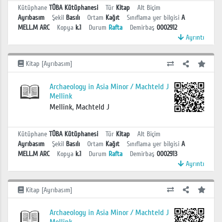
Kütüphane
TÜBA Kütüphanesi
Tür
Kitap
Alt Biçim
Ayrıbasım
Şekil
Basılı
Ortam
Kağıt
Sınıflama yer bilgisi
A
MELL.M ARC
Kopya
k.1
Durum
Rafta
Demirbaş
0002912
Ayrıntı
Kitap [Ayrıbasım]
Archaeology in Asia Minor / Machteld J
Mellink
Mellink, Machteld J
Kütüphane
TÜBA Kütüphanesi
Tür
Kitap
Alt Biçim
Ayrıbasım
Şekil
Basılı
Ortam
Kağıt
Sınıflama yer bilgisi
A
MELL.M ARC
Kopya
k.1
Durum
Rafta
Demirbaş
0002913
Ayrıntı
Kitap [Ayrıbasım]
Archaeology in Asia Minor / Machteld J