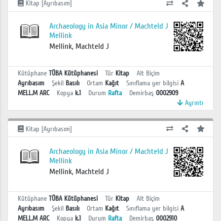
Kitap [Ayrıbasım]
Archaeology in Asia Minor / Machteld J
Mellink
Mellink, Machteld J
Kütüphane
TÜBA Kütüphanesi
Tür
Kitap
Alt Biçim
Ayrıbasım
Şekil
Basılı
Ortam
Kağıt
Sınıflama yer bilgisi
A
MELL.M ARC
Kopya
k.1
Durum
Rafta
Demirbaş
0002909
Ayrıntı
Kitap [Ayrıbasım]
Archaeology in Asia Minor / Machteld J
Mellink
Mellink, Machteld J
Kütüphane
TÜBA Kütüphanesi
Tür
Kitap
Alt Biçim
Ayrıbasım
Şekil
Basılı
Ortam
Kağıt
Sınıflama yer bilgisi
A
MELL.M ARC
Kopya
k.1
Durum
Rafta
Demirbaş
0002910