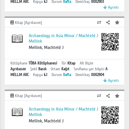
MELL.M ARC
Kopya
k.1
Durum
Rafta
Demirbaş
0002903
Ayrıntı
Kitap [Ayrıbasım]
Archaeology in Asia Minor / Machteld J
Mellink
Mellink, Machteld J
Kütüphane
TÜBA Kütüphanesi
Tür
Kitap
Alt Biçim
Ayrıbasım
Şekil
Basılı
Ortam
Kağıt
Sınıflama yer bilgisi
A
MELL.M ARC
Kopya
k.1
Durum
Rafta
Demirbaş
0002904
Ayrıntı
Kitap [Ayrıbasım]
Archaeology in Asia Minor / Machteld J
Mellink
Mellink, Machteld J