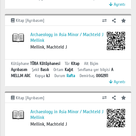
Ayrıntı
Kitap [Ayrıbasım]
Archaeology in Asia Minor / Machteld J
Mellink
Mellink, Machteld J
Kütüphane
TÜBA Kütüphanesi
Tür
Kitap
Alt Biçim
Ayrıbasım
Şekil
Basılı
Ortam
Kağıt
Sınıflama yer bilgisi
A
MELL.M ARC
Kopya
k.1
Durum
Rafta
Demirbaş
0002911
Ayrıntı
Kitap [Ayrıbasım]
Archaeology in Asia Minor / Machteld J
Mellink
Mellink, Machteld J