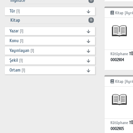
İngilizce
13
Tür
[1]
Kitap [Ayrı
Kitap
13
Yazar
[1]
Konu
[1]
Yayınlayan
[1]
Kütüphane
TÜ
Şekil
0002904
[1]
Ortam
[1]
Kitap [Ayrı
Kütüphane
TÜ
0002905