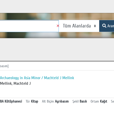
✕
Ara
basım]
Archaeology in Asia Minor / Machteld J Mellink
Mellink, Machteld J
BA Kütüphanesi
Tür
Kitap
Alt Biçim
Ayrıbasım
Şekil
Basılı
Ortam
Kağıt
Sı