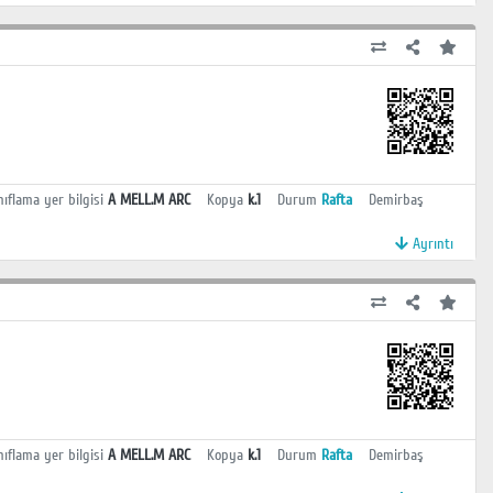
nıflama yer bilgisi
A MELL.M ARC
Kopya
k.1
Durum
Rafta
Demirbaş
Ayrıntı
nıflama yer bilgisi
A MELL.M ARC
Kopya
k.1
Durum
Rafta
Demirbaş