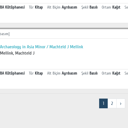
BA Kütüphanesi
Tür
Kitap
Alt Biçim
Ayrıbasım
Şekil
Basılı
Ortam
Kağıt
Sı
basım]
Archaeology in Asia Minor / Machteld J Mellink
Mellink, Machteld J
BA Kütüphanesi
Tür
Kitap
Alt Biçim
Ayrıbasım
Şekil
Basılı
Ortam
Kağıt
Sı
1
2
›