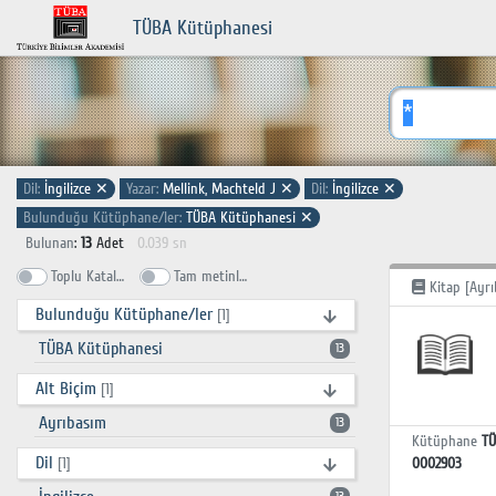
TÜBA Kütüphanesi
Dil:
İngilizce
✕
Yazar:
Mellink, Machteld J
✕
Dil:
İngilizce
✕
Bulunduğu Kütüphane/ler:
TÜBA Kütüphanesi
✕
Bulunan
:
13
Adet
0.039 sn
Toplu Katalog
Tam metinlerde ara
Kitap [Ayrı
Bulunduğu Kütüphane/ler
[1]
TÜBA Kütüphanesi
13
Alt Biçim
[1]
Ayrıbasım
13
Kütüphane
TÜ
Dil
0002903
[1]