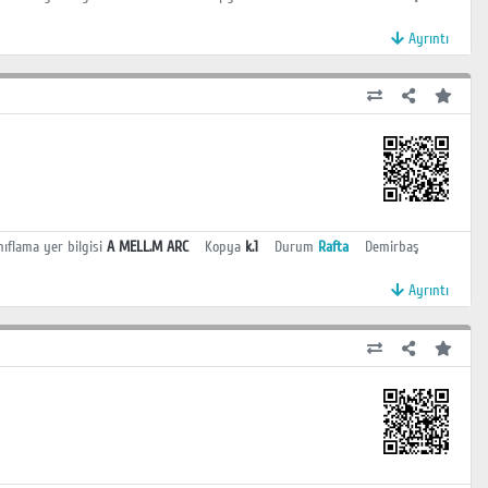
Ayrıntı
nıflama yer bilgisi
A MELL.M ARC
Kopya
k.1
Durum
Rafta
Demirbaş
Ayrıntı