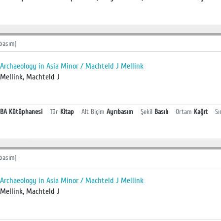
basım]
Archaeology in Asia Minor / Machteld J Mellink
Mellink, Machteld J
BA Kütüphanesi
Tür
Kitap
Alt Biçim
Ayrıbasım
Şekil
Basılı
Ortam
Kağıt
Sı
basım]
Archaeology in Asia Minor / Machteld J Mellink
Mellink, Machteld J