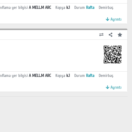
nıflama yer bilgisi
A MELL.M ARC
Kopya
k.1
Durum
Rafta
Demirbaş
Ayrıntı
nıflama yer bilgisi
A MELL.M ARC
Kopya
k.1
Durum
Rafta
Demirbaş
Ayrıntı