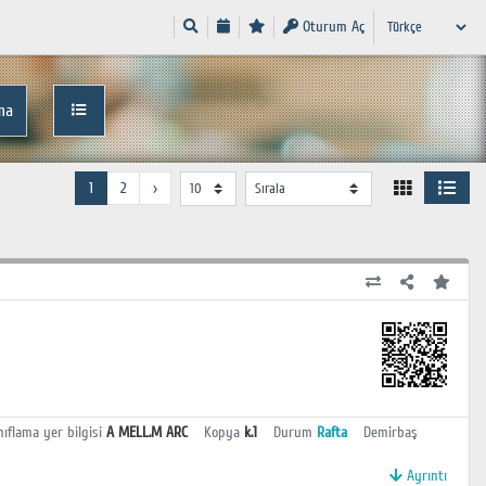
Oturum Aç
ma
1
2
›
nıflama yer bilgisi
A MELL.M ARC
Kopya
k.1
Durum
Rafta
Demirbaş
Ayrıntı