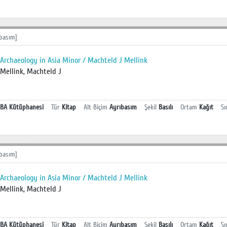
basım]
Archaeology in Asia Minor / Machteld J Mellink
Mellink, Machteld J
BA Kütüphanesi
Tür
Kitap
Alt Biçim
Ayrıbasım
Şekil
Basılı
Ortam
Kağıt
Sı
basım]
Archaeology in Asia Minor / Machteld J Mellink
Mellink, Machteld J
BA Kütüphanesi
Tür
Kitap
Alt Biçim
Ayrıbasım
Şekil
Basılı
Ortam
Kağıt
Sı