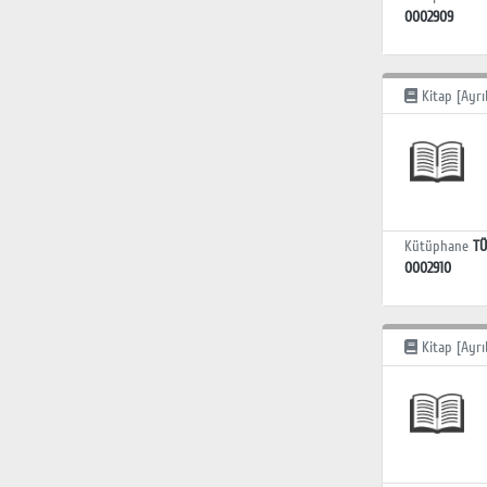
0002909
Kitap [Ayrı
Kütüphane
TÜ
0002910
Kitap [Ayrı