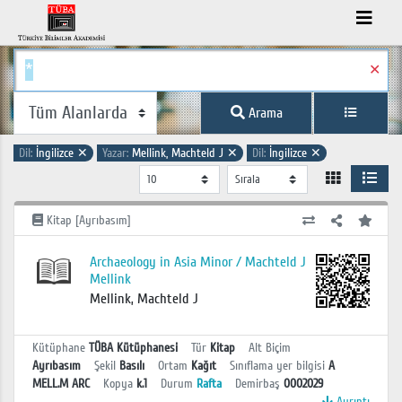
✕
Arama
Dil:
İngilizce
✕
Yazar:
Mellink, Machteld J
✕
Dil:
İngilizce
✕
Kitap [Ayrıbasım]
Archaeology in Asia Minor / Machteld J
Mellink
Mellink, Machteld J
Kütüphane
TÜBA Kütüphanesi
Tür
Kitap
Alt Biçim
Ayrıbasım
Şekil
Basılı
Ortam
Kağıt
Sınıflama yer bilgisi
A
MELL.M ARC
Kopya
k.1
Durum
Rafta
Demirbaş
0002029
Ayrıntı