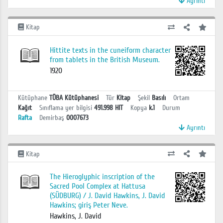
Ayrıntı
Kitap
Hittite texts in the cuneiform character
from tablets in the British Museum.
1920
Kütüphane
TÜBA Kütüphanesi
Tür
Kitap
Şekil
Basılı
Ortam
Kağıt
Sınıflama yer bilgisi
491.998 HIT
Kopya
k.1
Durum
Rafta
Demirbaş
0007673
Ayrıntı
Kitap
The Hieroglyphic inscription of the
Sacred Pool Complex at Hattusa
(SÜDBURG) / J. David Hawkins, J. David
Hawkins; giriş Peter Neve.
Hawkins, J. David