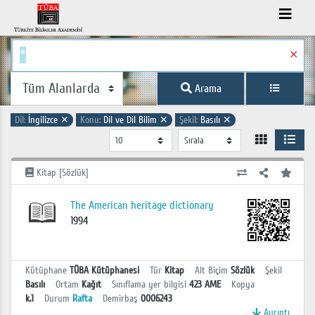
✕
Arama
Dil:
İngilizce
✕
Konu:
Dil ve Dil Bilim
✕
Şekil:
Basılı
✕
Kitap [Sözlük]
The American heritage dictionary
1994
Kütüphane
TÜBA Kütüphanesi
Tür
Kitap
Alt Biçim
Sözlük
Şekil
Basılı
Ortam
Kağıt
Sınıflama yer bilgisi
423 AME
Kopya
k.1
Durum
Rafta
Demirbaş
0006243
Ayrıntı