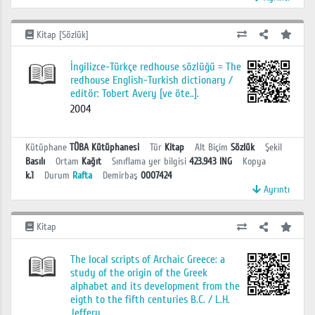
Kitap [Sözlük]
İngilizce-Türkçe redhouse sözlüğü = The
redhouse English-Turkish dictionary /
editör: Tobert Avery [ve öte..].
2004
Kütüphane
TÜBA Kütüphanesi
Tür
Kitap
Alt Biçim
Sözlük
Şekil
Basılı
Ortam
Kağıt
Sınıflama yer bilgisi
423.943 ING
Kopya
k.1
Durum
Rafta
Demirbaş
0007424
Ayrıntı
Kitap
The local scripts of Archaic Greece: a
study of the origin of the Greek
alphabet and its development from the
eigth to the fifth centuries B.C. / L.H.
Jeffery