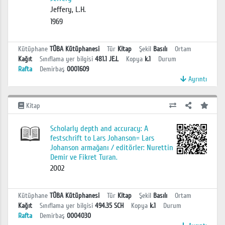
Jeffery, L.H.
1969
Kütüphane
TÜBA Kütüphanesi
Tür
Kitap
Şekil
Basılı
Ortam
Kağıt
Sınıflama yer bilgisi
481.1 JE.L
Kopya
k.1
Durum
Rafta
Demirbaş
0001609
Ayrıntı
Kitap
Scholarly depth and accuracy: A
festschrift to Lars Johanson= Lars
Johanson armağanı / editörler: Nurettin
Demir ve Fikret Turan.
2002
Kütüphane
TÜBA Kütüphanesi
Tür
Kitap
Şekil
Basılı
Ortam
Kağıt
Sınıflama yer bilgisi
494.35 SCH
Kopya
k.1
Durum
Rafta
Demirbaş
0004030