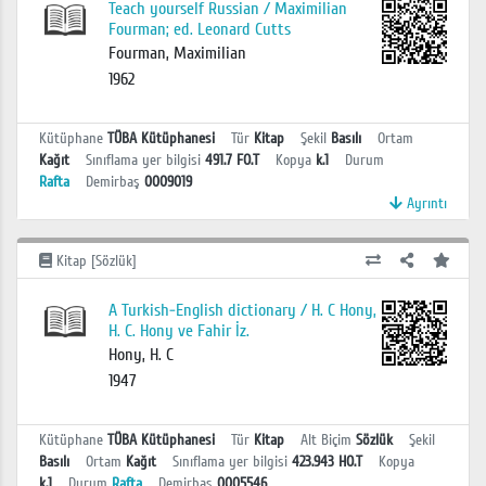
Teach yourself Russian / Maximilian
Fourman; ed. Leonard Cutts
Fourman, Maximilian
1962
Kütüphane
TÜBA Kütüphanesi
Tür
Kitap
Şekil
Basılı
Ortam
Kağıt
Sınıflama yer bilgisi
491.7 FO.T
Kopya
k.1
Durum
Rafta
Demirbaş
0009019
Ayrıntı
Kitap [Sözlük]
A Turkish-English dictionary / H. C Hony,
H. C. Hony ve Fahir İz.
Hony, H. C
1947
Kütüphane
TÜBA Kütüphanesi
Tür
Kitap
Alt Biçim
Sözlük
Şekil
Basılı
Ortam
Kağıt
Sınıflama yer bilgisi
423.943 HO.T
Kopya
k.1
Durum
Rafta
Demirbaş
0005546