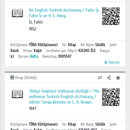
An English-Turkish dictionary / Fahir İz,
Fahir İz ve H. C. Hony.
İz, Fahir
1952
Kütüphane
TÜBA Kütüphanesi
Tür
Kitap
Alt Biçim
Sözlük
Şekil
Basılı
Ortam
Kağıt
Sınıflama yer bilgisi
423.943 İZ.E
Kopya
k.1
Durum
Rafta
Demirbaş
0005547
Ayrıntı
Kitap [Sözlük]
Türkçe-İngilizce redhouse sözlüğü = The
redhouse Turkish-English dictionary /
editör: Serap Bezmez ve C. H. Brown.
1947
Kütüphane
TÜBA Kütüphanesi
Tür
Kitap
Alt Biçim
Sözlük
Şekil