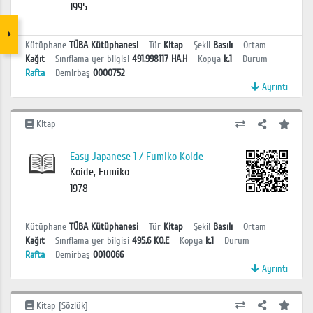
1995
Kütüphane
TÜBA Kütüphanesi
Tür
Kitap
Şekil
Basılı
Ortam
Kağıt
Sınıflama yer bilgisi
491.998117 HA.H
Kopya
k.1
Durum
Rafta
Demirbaş
0000752
Ayrıntı
Kitap
Easy Japanese 1 / Fumiko Koide
Koide, Fumiko
1978
Kütüphane
TÜBA Kütüphanesi
Tür
Kitap
Şekil
Basılı
Ortam
Kağıt
Sınıflama yer bilgisi
495.6 KO.E
Kopya
k.1
Durum
Rafta
Demirbaş
0010066
Ayrıntı
Kitap [Sözlük]