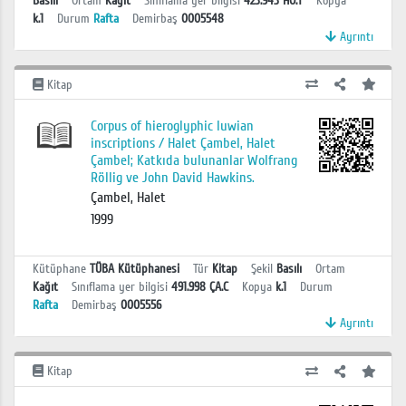
Basılı
Ortam
Kağıt
Sınıflama yer bilgisi
423.943 HO.T
Kopya
k.1
Durum
Rafta
Demirbaş
0005548
Ayrıntı
Kitap
Corpus of hieroglyphic luwian
inscriptions / Halet Çambel, Halet
Çambel; Katkıda bulunanlar Wolfrang
Röllig ve John David Hawkins.
Çambel, Halet
1999
Kütüphane
TÜBA Kütüphanesi
Tür
Kitap
Şekil
Basılı
Ortam
Kağıt
Sınıflama yer bilgisi
491.998 ÇA.C
Kopya
k.1
Durum
Rafta
Demirbaş
0005556
Ayrıntı
Kitap