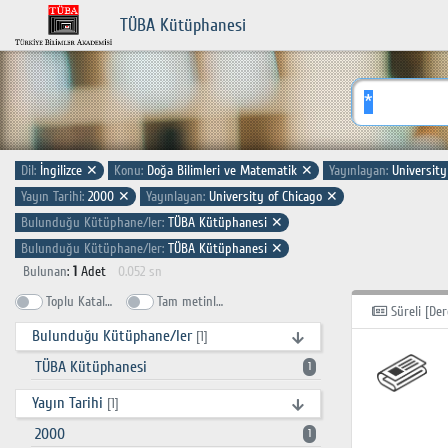
TÜBA Kütüphanesi
Dil:
İngilizce
✕
Konu:
Doğa Bilimleri ve Matematik
✕
Yayınlayan:
University
Yayın Tarihi:
2000
✕
Yayınlayan:
University of Chicago
✕
Bulunduğu Kütüphane/ler:
TÜBA Kütüphanesi
✕
Bulunduğu Kütüphane/ler:
TÜBA Kütüphanesi
✕
Bulunan
:
1
Adet
0.052 sn
Toplu Katalog
Tam metinlerde ara
Süreli [Der
Bulunduğu Kütüphane/ler
[1]
TÜBA Kütüphanesi
1
Yayın Tarihi
[1]
2000
1