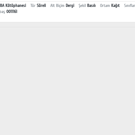
BA Kütüphanesi
Tür
Süreli
Alt Biçim
Dergi
Şekil
Basılı
Ortam
Kağıt
Sınıfla
baş
0011161