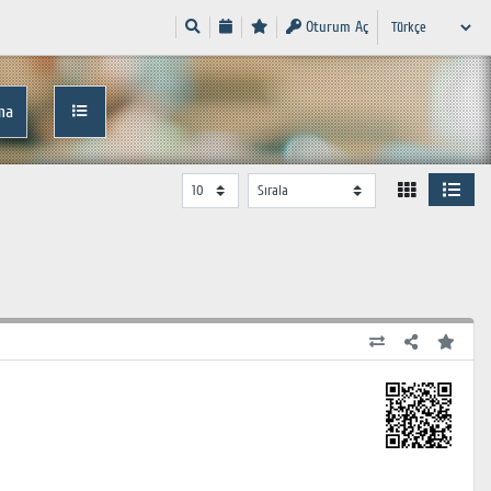
Oturum Aç
ma