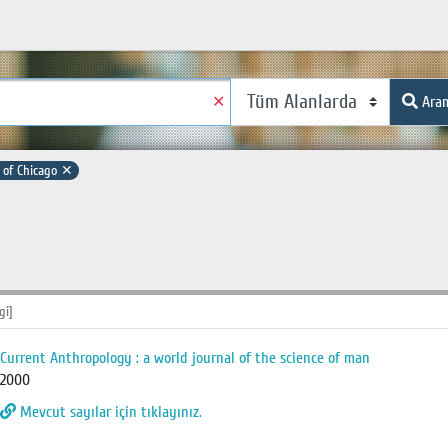
✕
Ara
 of Chicago
✕
gi]
Current Anthropology : a world journal of the science of man
2000
Mevcut sayılar için tıklayınız.