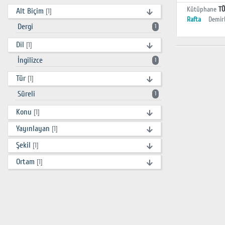
Kütüphane
TÜ
Alt Biçim
[1]
Rafta
Demir
Dergi
1
Dil
[1]
İngilizce
1
Tür
[1]
Süreli
1
Konu
[1]
Yayınlayan
[1]
Şekil
[1]
Ortam
[1]