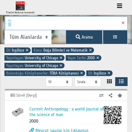
✕
Arama
Dil:
İngilizce
✕
Konu:
Doğa Bilimleri ve Matematik
✕
Yayınlayan:
University of Chicago
✕
Yayın Tarihi:
2000
✕
Yayınlayan:
University of Chicago
✕
Bulunduğu Kütüphane/ler:
TÜBA Kütüphanesi
✕
Dil:
İngilizce
✕
Süreli [Dergi]
Current Anthropology : a world journal of
the science of man
2000
Mevcut sayılar için tıklayınız.