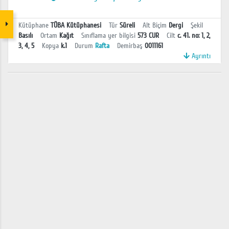
Kütüphane
TÜBA Kütüphanesi
Tür
Süreli
Alt Biçim
Dergi
Şekil
Basılı
Ortam
Kağıt
Sınıflama yer bilgisi
573 CUR
Cilt
c. 41. no: 1, 2,
3, 4, 5
Kopya
k.1
Durum
Rafta
Demirbaş
0011161
Ayrıntı