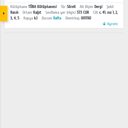
Kütüphane
TÜBA Kütüphanesi
Tür
Süreli
Alt Biçim
Dergi
Şekil
Basılı
Ortam
Kağıt
Sınıflama yer bilgisi
573 CUR
Cilt
c. 41. no: 1, 2,
3, 4, 5
Kopya
k.1
Durum
Rafta
Demirbaş
0011161
Ayrıntı