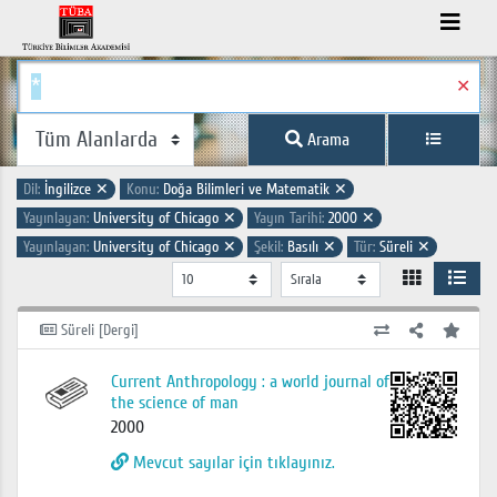
✕
Arama
Dil:
İngilizce
✕
Konu:
Doğa Bilimleri ve Matematik
✕
Yayınlayan:
University of Chicago
✕
Yayın Tarihi:
2000
✕
Yayınlayan:
University of Chicago
✕
Şekil:
Basılı
✕
Tür:
Süreli
✕
Süreli [Dergi]
Current Anthropology : a world journal of
the science of man
2000
Mevcut sayılar için tıklayınız.