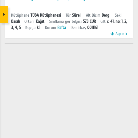
Kütüphane
TÜBA Kütüphanesi
Tür
Süreli
Alt Biçim
Dergi
Şekil
Basılı
Ortam
Kağıt
Sınıflama yer bilgisi
573 CUR
Cilt
c. 41. no: 1, 2,
3, 4, 5
Kopya
k.1
Durum
Rafta
Demirbaş
0011161
Ayrıntı