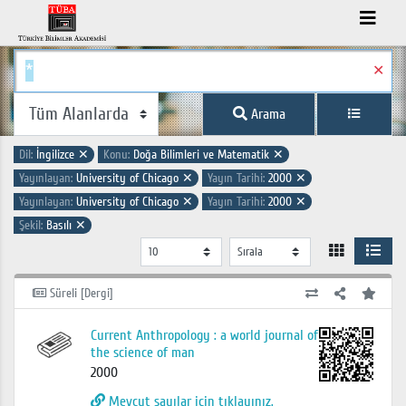
✕
Arama
Dil:
İngilizce
✕
Konu:
Doğa Bilimleri ve Matematik
✕
Yayınlayan:
University of Chicago
✕
Yayın Tarihi:
2000
✕
Yayınlayan:
University of Chicago
✕
Yayın Tarihi:
2000
✕
Şekil:
Basılı
✕
Süreli [Dergi]
Current Anthropology : a world journal of
the science of man
2000
Mevcut sayılar için tıklayınız.