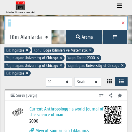
✕
Arama
Dil:
İngilizce
✕
Konu:
Doğa Bilimleri ve Matematik
✕
Yayınlayan:
University of Chicago
✕
Yayın Tarihi:
2000
✕
Yayınlayan:
University of Chicago
✕
Yayınlayan:
University of Chicago
✕
Dil:
İngilizce
✕
Süreli [Dergi]
Current Anthropology : a world journal of
the science of man
2000
Mevcut sayılar için tıklayınız.