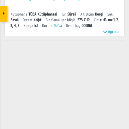
Kütüphane
TÜBA Kütüphanesi
Tür
Süreli
Alt Biçim
Dergi
Şekil
Basılı
Ortam
Kağıt
Sınıflama yer bilgisi
573 CUR
Cilt
c. 41. no: 1, 2,
3, 4, 5
Kopya
k.1
Durum
Rafta
Demirbaş
0011161
Ayrıntı