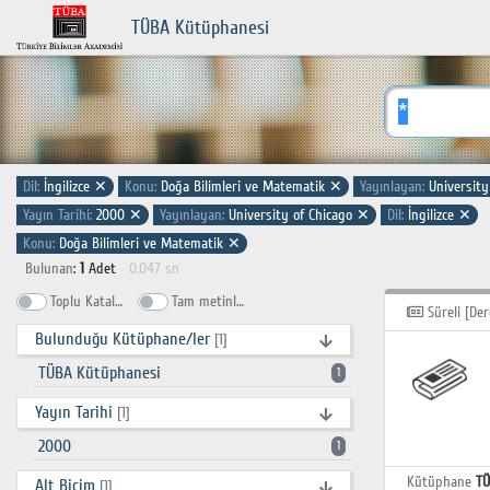
TÜBA Kütüphanesi
Dil:
İngilizce
✕
Konu:
Doğa Bilimleri ve Matematik
✕
Yayınlayan:
University
Yayın Tarihi:
2000
✕
Yayınlayan:
University of Chicago
✕
Dil:
İngilizce
✕
Konu:
Doğa Bilimleri ve Matematik
✕
Bulunan
:
1
Adet
0.047 sn
Toplu Katalog
Tam metinlerde ara
Süreli [Der
Bulunduğu Kütüphane/ler
[1]
TÜBA Kütüphanesi
1
Yayın Tarihi
[1]
2000
1
Kütüphane
TÜ
Alt Biçim
[1]