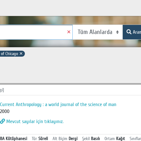
✕
Ara
 of Chicago
✕
gi]
Current Anthropology : a world journal of the science of man
2000
Mevcut sayılar için tıklayınız.
BA Kütüphanesi
Tür
Süreli
Alt Biçim
Dergi
Şekil
Basılı
Ortam
Kağıt
Sınıfla