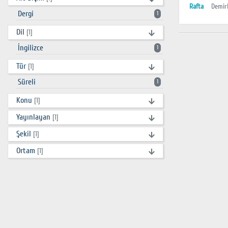
Rafta
Demir
Dergi
1
Dil
[1]
İngilizce
1
Tür
[1]
Süreli
1
Konu
[1]
Yayınlayan
[1]
Şekil
[1]
Ortam
[1]