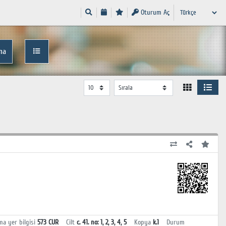
Oturum Aç
ma
ma yer bilgisi
573 CUR
Cilt
c. 41. no: 1, 2, 3, 4, 5
Kopya
k.1
Durum