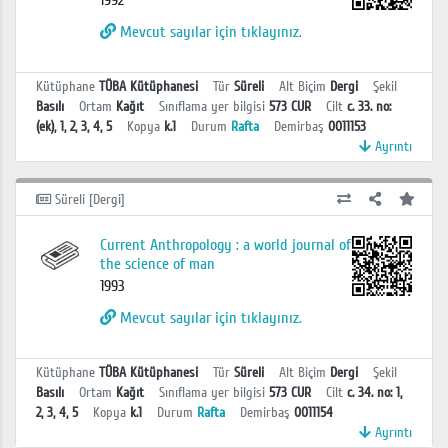
Mevcut sayılar için tıklayınız.
Kütüphane
TÜBA Kütüphanesi
Tür
Süreli
Alt Biçim
Dergi
Şekil
Basılı
Ortam
Kağıt
Sınıflama yer bilgisi
573 CUR
Cilt
c. 33. no:
(ek), 1, 2, 3, 4, 5
Kopya
k.1
Durum
Rafta
Demirbaş
0011153
Ayrıntı
Süreli [Dergi]
Current Anthropology : a world journal of
the science of man
1993
Mevcut sayılar için tıklayınız.
Kütüphane
TÜBA Kütüphanesi
Tür
Süreli
Alt Biçim
Dergi
Şekil
Basılı
Ortam
Kağıt
Sınıflama yer bilgisi
573 CUR
Cilt
c. 34. no: 1,
2, 3, 4, 5
Kopya
k.1
Durum
Rafta
Demirbaş
0011154
Ayrıntı