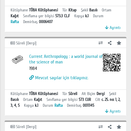
Kütüphane
TÜBA Kütüphanesi
Tür
Kitap
Şekil
Basılı
Ortam
Kağıt
Sınıflama yer bilgisi
573.3 CL.F
Kopya
k.1
Durum
Rafta
Demirbaş
0006407
Ayrıntı
Süreli [Dergi]
Current Anthropology : a world journal of
the science of man
1984
Mevcut sayılar için tıklayınız.
Kütüphane
TÜBA Kütüphanesi
Tür
Süreli
Alt Biçim
Dergi
Şekil
Basılı
Ortam
Kağıt
Sınıflama yer bilgisi
573 CUR
Cilt
c. 25. no: 1, 2,
3, 4, 5
Kopya
k.1
Durum
Rafta
Demirbaş
0011145
Ayrıntı
Süreli [Dergi]