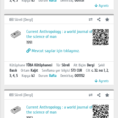
3, 4, 5
Kopya
k.1
Durum
Rafta
Demirbaş
0011151
Ayrıntı
Süreli [Dergi]
Current Anthropology : a world journal of
the science of man
1991
Mevcut sayılar için tıklayınız.
Kütüphane
TÜBA Kütüphanesi
Tür
Süreli
Alt Biçim
Dergi
Şekil
Basılı
Ortam
Kağıt
Sınıflama yer bilgisi
573 CUR
Cilt
c. 32. no: 1, 2,
3, 4, 5
Kopya
k.1
Durum
Rafta
Demirbaş
0011152
Ayrıntı
Süreli [Dergi]
Current Anthropology : a world journal of
the science of man
1992