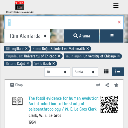
✕
Arama
Dil:
İngilizce
✕
Konu:
Doğa Bilimleri ve Matematik
✕
Yayınlayan:
University of Chicago
✕
Yayınlayan:
University of Chicago
✕
Ortam:
Kağıt
✕
Şekil:
Basılı
✕
Kitap
The fossil evidence for human evolution:
An introduction to the study of
paleoanthropology / W. E. Le Gros Clark
Clark, W. E. Le Gros
1964