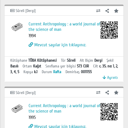
Süreli [Dergi]
Current Anthropology : a world journal of
the science of man
1994
Mevcut sayılar için tıklayınız.
Kütüphane
TÜBA Kütüphanesi
Tür
Süreli
Alt Biçim
Dergi
Şekil
Basılı
Ortam
Kağıt
Sınıflama yer bilgisi
573 CUR
Cilt
c. 35. no: 1, 2,
3, 4, 5
Kopya
k.1
Durum
Rafta
Demirbaş
0011155
Ayrıntı
Süreli [Dergi]
Current Anthropology : a world journal of
the science of man
1995
Mevcut sayılar için tıklayınız.