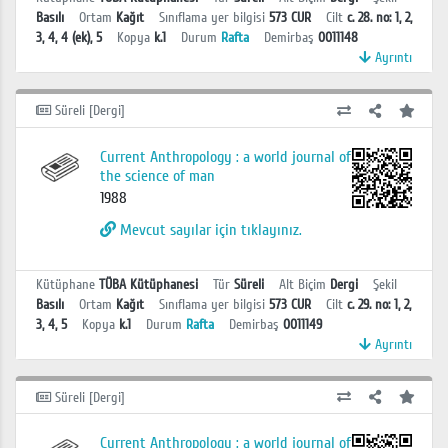
Basılı
Ortam
Kağıt
Sınıflama yer bilgisi
573 CUR
Cilt
c. 28. no: 1, 2,
3, 4, 4 (ek), 5
Kopya
k.1
Durum
Rafta
Demirbaş
0011148
Ayrıntı
Süreli [Dergi]
Current Anthropology : a world journal of
the science of man
1988
Mevcut sayılar için tıklayınız.
Kütüphane
TÜBA Kütüphanesi
Tür
Süreli
Alt Biçim
Dergi
Şekil
Basılı
Ortam
Kağıt
Sınıflama yer bilgisi
573 CUR
Cilt
c. 29. no: 1, 2,
3, 4, 5
Kopya
k.1
Durum
Rafta
Demirbaş
0011149
Ayrıntı
Süreli [Dergi]
Current Anthropology : a world journal of