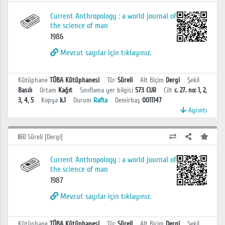
Current Anthropology : a world journal of
the science of man
1986
Mevcut sayılar için tıklayınız.
Kütüphane
TÜBA Kütüphanesi
Tür
Süreli
Alt Biçim
Dergi
Şekil
Basılı
Ortam
Kağıt
Sınıflama yer bilgisi
573 CUR
Cilt
c. 27. no: 1, 2,
3, 4, 5
Kopya
k.1
Durum
Rafta
Demirbaş
0011147
Ayrıntı
Süreli [Dergi]
Current Anthropology : a world journal of
the science of man
1987
Mevcut sayılar için tıklayınız.
Kütüphane
TÜBA Kütüphanesi
Tür
Süreli
Alt Biçim
Dergi
Şekil