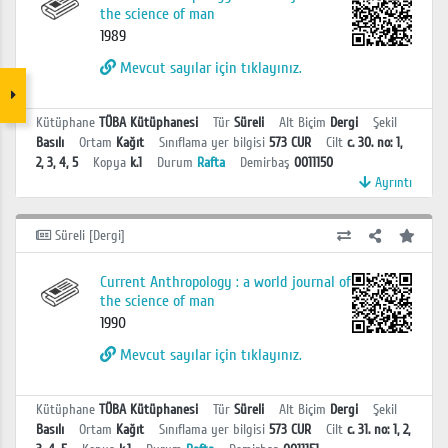
the science of man
1989
Mevcut sayılar için tıklayınız.
Kütüphane
TÜBA Kütüphanesi
Tür
Süreli
Alt Biçim
Dergi
Şekil
Basılı
Ortam
Kağıt
Sınıflama yer bilgisi
573 CUR
Cilt
c. 30. no: 1,
2, 3, 4, 5
Kopya
k.1
Durum
Rafta
Demirbaş
0011150
Ayrıntı
Süreli [Dergi]
Current Anthropology : a world journal of
the science of man
1990
Mevcut sayılar için tıklayınız.
Kütüphane
TÜBA Kütüphanesi
Tür
Süreli
Alt Biçim
Dergi
Şekil
Basılı
Ortam
Kağıt
Sınıflama yer bilgisi
573 CUR
Cilt
c. 31. no: 1, 2,