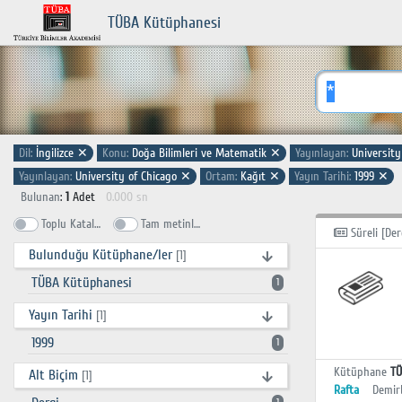
TÜBA Kütüphanesi
Dil:
İngilizce
✕
Konu:
Doğa Bilimleri ve Matematik
✕
Yayınlayan:
University
Yayınlayan:
University of Chicago
✕
Ortam:
Kağıt
✕
Yayın Tarihi:
1999
✕
Bulunan
:
1
Adet
0.000 sn
Toplu Katalog
Tam metinlerde ara
Süreli [Der
Bulunduğu Kütüphane/ler
[1]
TÜBA Kütüphanesi
1
Yayın Tarihi
[1]
1999
1
Kütüphane
TÜ
Alt Biçim
[1]
Rafta
Demir