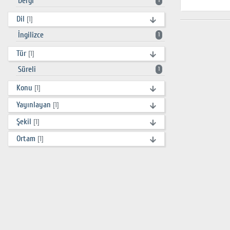
Dergi
1
Dil
[1]
İngilizce
1
Tür
[1]
Süreli
1
Konu
[1]
Yayınlayan
[1]
Şekil
[1]
Ortam
[1]