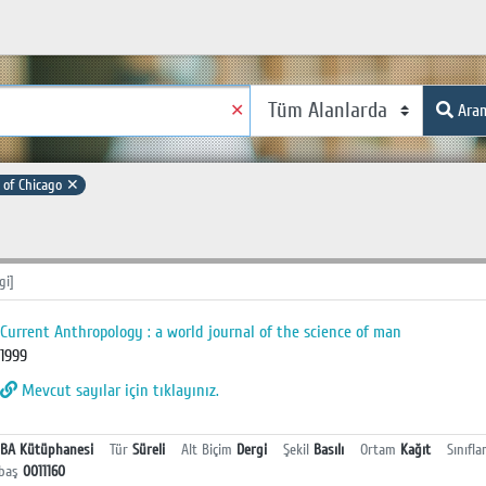
✕
Ara
 of Chicago
✕
gi]
Current Anthropology : a world journal of the science of man
1999
Mevcut sayılar için tıklayınız.
BA Kütüphanesi
Tür
Süreli
Alt Biçim
Dergi
Şekil
Basılı
Ortam
Kağıt
Sınıfla
baş
0011160