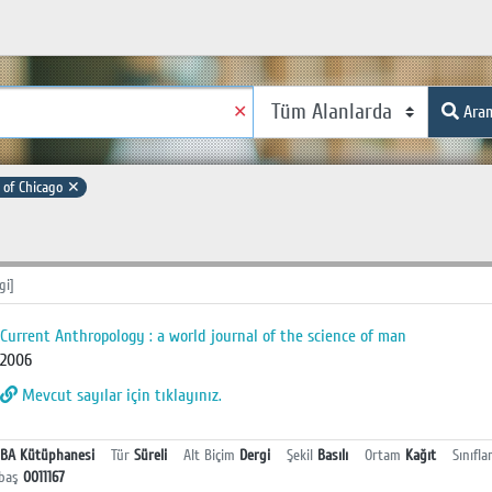
✕
Ara
 of Chicago
✕
gi]
Current Anthropology : a world journal of the science of man
2006
Mevcut sayılar için tıklayınız.
BA Kütüphanesi
Tür
Süreli
Alt Biçim
Dergi
Şekil
Basılı
Ortam
Kağıt
Sınıfla
baş
0011167