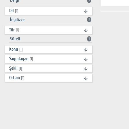
Dergi
1
Dil
[1]
İngilizce
1
Tür
[1]
Süreli
1
Konu
[1]
Yayınlayan
[1]
Şekil
[1]
Ortam
[1]