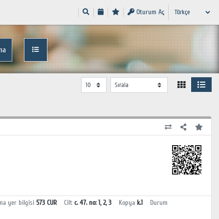
Oturum Aç
ma
ma yer bilgisi
573 CUR
Cilt
c. 47. no: 1, 2, 3
Kopya
k.1
Durum