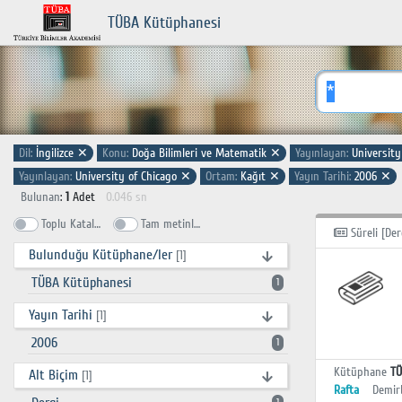
TÜBA Kütüphanesi
Dil:
İngilizce
✕
Konu:
Doğa Bilimleri ve Matematik
✕
Yayınlayan:
University
Yayınlayan:
University of Chicago
✕
Ortam:
Kağıt
✕
Yayın Tarihi:
2006
✕
Bulunan
:
1
Adet
0.046 sn
Toplu Katalog
Tam metinlerde ara
Süreli [Der
Bulunduğu Kütüphane/ler
[1]
TÜBA Kütüphanesi
1
Yayın Tarihi
[1]
2006
1
Kütüphane
TÜ
Alt Biçim
[1]
Rafta
Demir