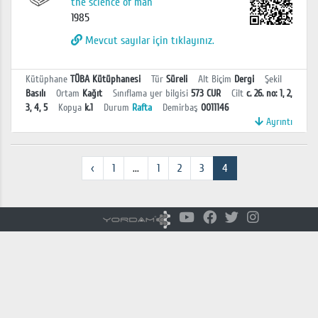
the science of man
1985
Mevcut sayılar için tıklayınız.
Kütüphane
TÜBA Kütüphanesi
Tür
Süreli
Alt Biçim
Dergi
Şekil
Basılı
Ortam
Kağıt
Sınıflama yer bilgisi
573 CUR
Cilt
c. 26. no: 1, 2,
3, 4, 5
Kopya
k.1
Durum
Rafta
Demirbaş
0011146
Ayrıntı
‹
1
...
1
2
3
4