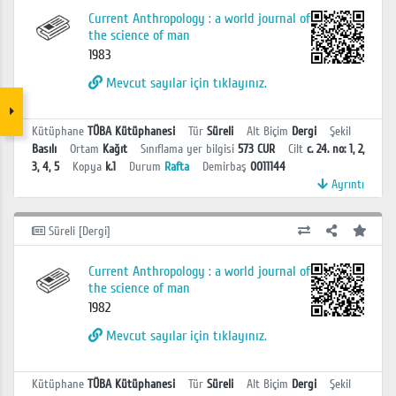
Current Anthropology : a world journal of
the science of man
1983
Mevcut sayılar için tıklayınız.
Kütüphane
TÜBA Kütüphanesi
Tür
Süreli
Alt Biçim
Dergi
Şekil
Basılı
Ortam
Kağıt
Sınıflama yer bilgisi
573 CUR
Cilt
c. 24. no: 1, 2,
3, 4, 5
Kopya
k.1
Durum
Rafta
Demirbaş
0011144
Ayrıntı
Süreli [Dergi]
Current Anthropology : a world journal of
the science of man
1982
Mevcut sayılar için tıklayınız.
Kütüphane
TÜBA Kütüphanesi
Tür
Süreli
Alt Biçim
Dergi
Şekil