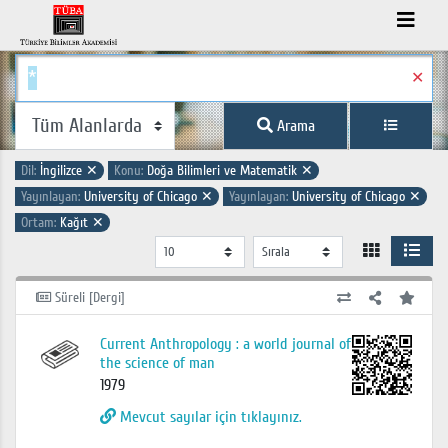
✕
Arama
Dil:
İngilizce
✕
Konu:
Doğa Bilimleri ve Matematik
✕
Yayınlayan:
University of Chicago
✕
Yayınlayan:
University of Chicago
✕
Ortam:
Kağıt
✕
Süreli [Dergi]
Current Anthropology : a world journal of
the science of man
1979
Mevcut sayılar için tıklayınız.