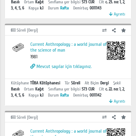
Basılı
Ortam
Kağıt
Sınıflama yer bilgisi
573 CUR
Cilt
c. 23. no: 1, 2,
3, 4, 5, 6
Kopya
k.1
Durum
Rafta
Demirbaş
0011143
Ayrıntı
Süreli [Dergi]
Current Anthropology : a world journal of
the science of man
1981
Mevcut sayılar için tıklayınız.
Kütüphane
TÜBA Kütüphanesi
Tür
Süreli
Alt Biçim
Dergi
Şekil
Basılı
Ortam
Kağıt
Sınıflama yer bilgisi
573 CUR
Cilt
c. 22. no: 1, 2,
3, 4, 5, 6
Kopya
k.1
Durum
Rafta
Demirbaş
0011142
Ayrıntı
Süreli [Dergi]
Current Anthropology : a world journal of