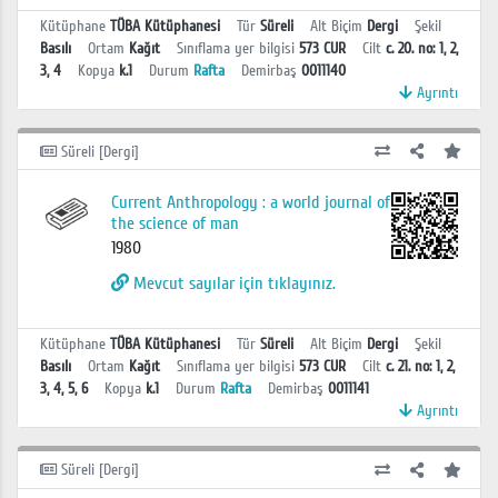
Kütüphane
TÜBA Kütüphanesi
Tür
Süreli
Alt Biçim
Dergi
Şekil
Basılı
Ortam
Kağıt
Sınıflama yer bilgisi
573 CUR
Cilt
c. 20. no: 1, 2,
3, 4
Kopya
k.1
Durum
Rafta
Demirbaş
0011140
Ayrıntı
Süreli [Dergi]
Current Anthropology : a world journal of
the science of man
1980
Mevcut sayılar için tıklayınız.
Kütüphane
TÜBA Kütüphanesi
Tür
Süreli
Alt Biçim
Dergi
Şekil
Basılı
Ortam
Kağıt
Sınıflama yer bilgisi
573 CUR
Cilt
c. 21. no: 1, 2,
3, 4, 5, 6
Kopya
k.1
Durum
Rafta
Demirbaş
0011141
Ayrıntı
Süreli [Dergi]