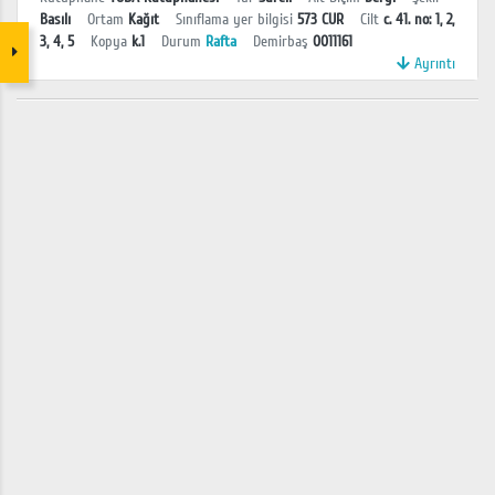
Basılı
Ortam
Kağıt
Sınıflama yer bilgisi
573 CUR
Cilt
c. 41. no: 1, 2,
3, 4, 5
Kopya
k.1
Durum
Rafta
Demirbaş
0011161
Ayrıntı