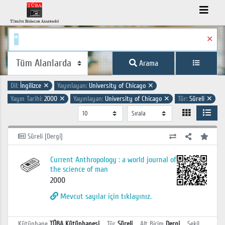
✕
Arama
Dil:
İngilizce
✕
Yayınlayan:
University of Chicago
✕
Yayın Tarihi:
2000
✕
Yayınlayan:
University of Chicago
✕
Tür:
Süreli
✕
Süreli [Dergi]
Current Anthropology : a world journal of
the science of man
2000
Mevcut sayılar için tıklayınız.
Kütüphane
TÜBA Kütüphanesi
Tür
Süreli
Alt Biçim
Dergi
Şekil