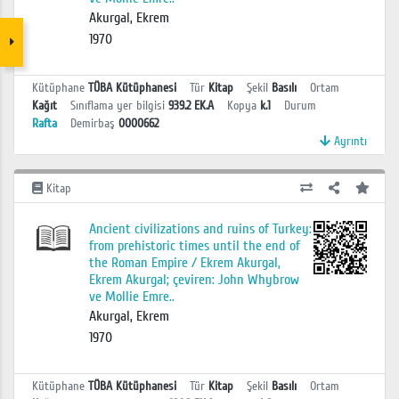
Akurgal, Ekrem
1970
Kütüphane
TÜBA Kütüphanesi
Tür
Kitap
Şekil
Basılı
Ortam
Kağıt
Sınıflama yer bilgisi
939.2 EK.A
Kopya
k.1
Durum
Rafta
Demirbaş
0000662
Ayrıntı
Kitap
Ancient civilizations and ruins of Turkey:
from prehistoric times until the end of
the Roman Empire / Ekrem Akurgal,
Ekrem Akurgal; çeviren: John Whybrow
ve Mollie Emre..
Akurgal, Ekrem
1970
Kütüphane
TÜBA Kütüphanesi
Tür
Kitap
Şekil
Basılı
Ortam