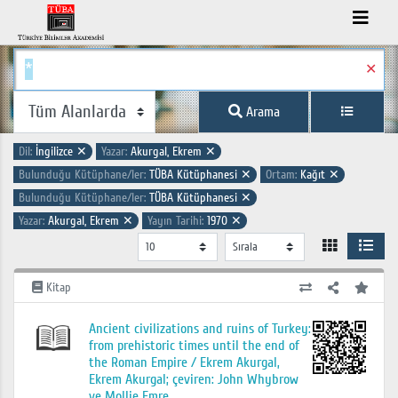
✕
Arama
Dil:
İngilizce
✕
Yazar:
Akurgal, Ekrem
✕
Bulunduğu Kütüphane/ler:
TÜBA Kütüphanesi
✕
Ortam:
Kağıt
✕
Bulunduğu Kütüphane/ler:
TÜBA Kütüphanesi
✕
Yazar:
Akurgal, Ekrem
✕
Yayın Tarihi:
1970
✕
Kitap
Ancient civilizations and ruins of Turkey:
from prehistoric times until the end of
the Roman Empire / Ekrem Akurgal,
Ekrem Akurgal; çeviren: John Whybrow
ve Mollie Emre..