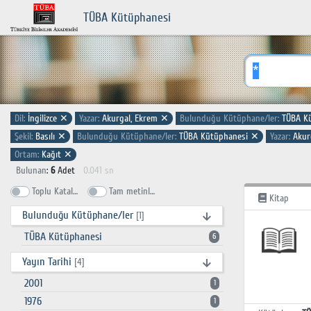
TÜBA Kütüphanesi
Dil:
İngilizce
✕
Yazar:
Akurgal, Ekrem
✕
Bulunduğu Kütüphane/ler:
TÜBA K
Şekil:
Basılı
✕
Bulunduğu Kütüphane/ler:
TÜBA Kütüphanesi
✕
Yazar:
Akur
Ortam:
Kağıt
✕
Bulunan
:
6
Adet
0.041 sn
Toplu Katalog
Tam metinlerde ara
Kitap
Bulunduğu Kütüphane/ler
[1]
TÜBA Kütüphanesi
6
Yayın Tarihi
[4]
2001
1
1976
1