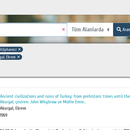
✕
Ara
ütüphanesi
✕
gal, Ekrem
✕
Ancient civilizations and ruins of Turkey: from prehistoric times until 
Akurgal; çeviren: John Whybrow ve Mollie Emre..
Akurgal, Ekrem
1969