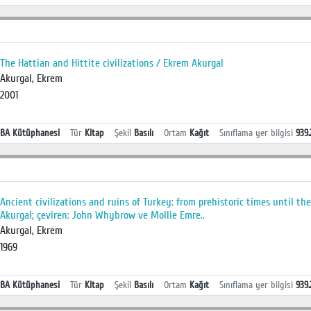
The Hattian and Hittite civilizations / Ekrem Akurgal
Akurgal, Ekrem
2001
BA Kütüphanesi
Tür
Kitap
Şekil
Basılı
Ortam
Kağıt
Sınıflama yer bilgisi
939.
Ancient civilizations and ruins of Turkey: from prehistoric times until 
Akurgal; çeviren: John Whybrow ve Mollie Emre..
Akurgal, Ekrem
1969
BA Kütüphanesi
Tür
Kitap
Şekil
Basılı
Ortam
Kağıt
Sınıflama yer bilgisi
939.