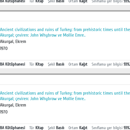
BA Kütüphanesi
Tür
Kitap
Şekil
Basılı
Ortam
Kağıt
Sınıflama yer bilgisi
939.
Ancient civilizations and ruins of Turkey: from prehistoric times until 
Akurgal; çeviren: John Whybrow ve Mollie Emre..
Akurgal, Ekrem
1970
BA Kütüphanesi
Tür
Kitap
Şekil
Basılı
Ortam
Kağıt
Sınıflama yer bilgisi
939.
Ancient civilizations and ruins of Turkey: from prehistoric times until 
Akurgal; çeviren: John Whybrow ve Mollie Emre..
Akurgal, Ekrem
1970
BA Kütüphanesi
Tür
Kitap
Şekil
Basılı
Ortam
Kağıt
Sınıflama yer bilgisi
939.