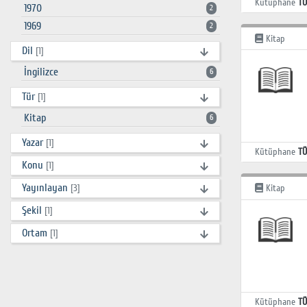
Kütüphane
TÜ
1970
2
1969
2
Kitap
Dil
[1]
İngilizce
6
Tür
[1]
Kitap
6
Yazar
[1]
Kütüphane
TÜ
Konu
[1]
Yayınlayan
[3]
Kitap
Şekil
[1]
Ortam
[1]
Kütüphane
TÜ