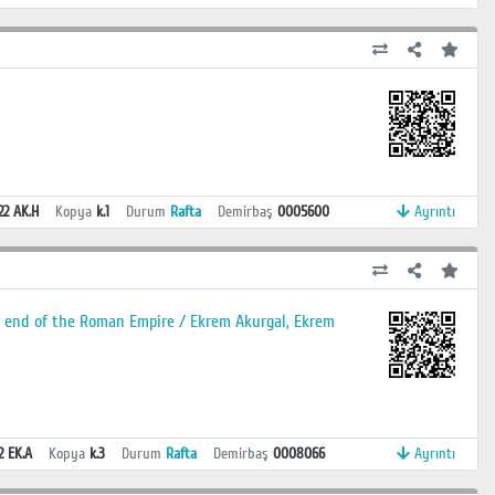
22 AK.H
Kopya
k.1
Durum
Rafta
Demirbaş
0005600
Ayrıntı
the end of the Roman Empire / Ekrem Akurgal, Ekrem
2 EK.A
Kopya
k.3
Durum
Rafta
Demirbaş
0008066
Ayrıntı