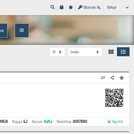
Oturum Aç
ma
 ME.N
Kopya
k.2
Durum
Rafta
Demirbaş
0007880
Ayrıntı