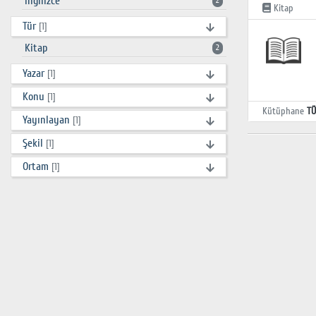
İngilizce
2
Kitap
Tür
[1]
Kitap
2
Yazar
[1]
Konu
[1]
Kütüphane
TÜ
Yayınlayan
[1]
Şekil
[1]
Ortam
[1]