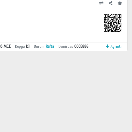
35 ME.E
Kopya
k.1
Durum
Rafta
Demirbaş
0005886
Ayrıntı