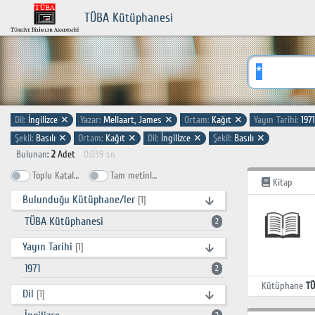
TÜBA Kütüphanesi
Dil:
İngilizce
✕
Yazar:
Mellaart, James
✕
Ortam:
Kağıt
✕
Yayın Tarihi:
197
Şekil:
Basılı
✕
Ortam:
Kağıt
✕
Dil:
İngilizce
✕
Şekil:
Basılı
✕
Bulunan
:
2
Adet
0.039 sn
Toplu Katalog
Tam metinlerde ara
Kitap
Bulunduğu Kütüphane/ler
[1]
TÜBA Kütüphanesi
2
Yayın Tarihi
[1]
1971
2
Kütüphane
TÜ
Dil
[1]