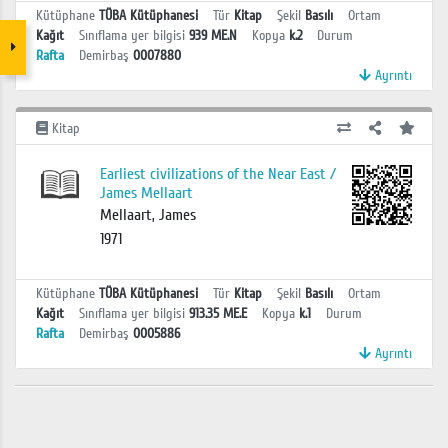
Kütüphane
TÜBA Kütüphanesi
Tür
Kitap
Şekil
Basılı
Ortam
Kağıt
Sınıflama yer bilgisi
939 ME.N
Kopya
k.2
Durum
Rafta
Demirbaş
0007880
Ayrıntı
Kitap
Earliest civilizations of the Near East /
James Mellaart
Mellaart, James
1971
Kütüphane
TÜBA Kütüphanesi
Tür
Kitap
Şekil
Basılı
Ortam
Kağıt
Sınıflama yer bilgisi
913.35 ME.E
Kopya
k.1
Durum
Rafta
Demirbaş
0005886
Ayrıntı