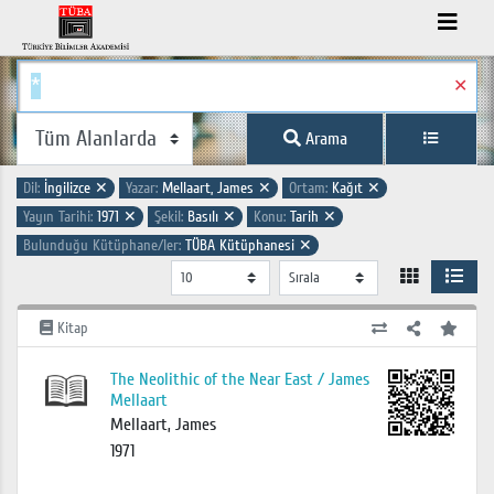
✕
Arama
Dil:
İngilizce
✕
Yazar:
Mellaart, James
✕
Ortam:
Kağıt
✕
Yayın Tarihi:
1971
✕
Şekil:
Basılı
✕
Konu:
Tarih
✕
Bulunduğu Kütüphane/ler:
TÜBA Kütüphanesi
✕
Kitap
The Neolithic of the Near East / James
Mellaart
Mellaart, James
1971