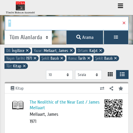
✕
Arama
Dil:
İngilizce
✕
Yazar:
Mellaart, James
✕
Ortam:
Kağıt
✕
Yayın Tarihi:
1971
✕
Şekil:
Basılı
✕
Konu:
Tarih
✕
Şekil:
Basılı
✕
Tür:
Kitap
✕
Kitap
The Neolithic of the Near East / James
Mellaart
Mellaart, James
1971