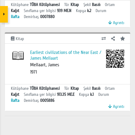
Kütüphane
TÜBA Kütüphanesi
Tür
Kitap
Şekil
Basılı
Ortam
Kağıt
Sınıflama yer bilgisi
939 ME.N
Kopya
k.2
Durum
Rafta
Demirbaş
0007880
Ayrıntı
Kitap
Earliest civilizations of the Near East /
James Mellaart
Mellaart, James
1971
Kütüphane
TÜBA Kütüphanesi
Tür
Kitap
Şekil
Basılı
Ortam
Kağıt
Sınıflama yer bilgisi
913.35 ME.E
Kopya
k.1
Durum
Rafta
Demirbaş
0005886
Ayrıntı