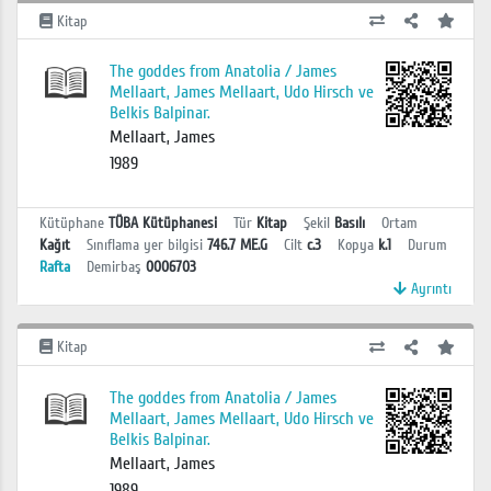
Kitap
The goddes from Anatolia / James
Mellaart, James Mellaart, Udo Hirsch ve
Belkis Balpinar.
Mellaart, James
1989
Kütüphane
TÜBA Kütüphanesi
Tür
Kitap
Şekil
Basılı
Ortam
Kağıt
Sınıflama yer bilgisi
746.7 ME.G
Cilt
c.3
Kopya
k.1
Durum
Rafta
Demirbaş
0006703
Ayrıntı
Kitap
The goddes from Anatolia / James
Mellaart, James Mellaart, Udo Hirsch ve
Belkis Balpinar.
Mellaart, James
1989