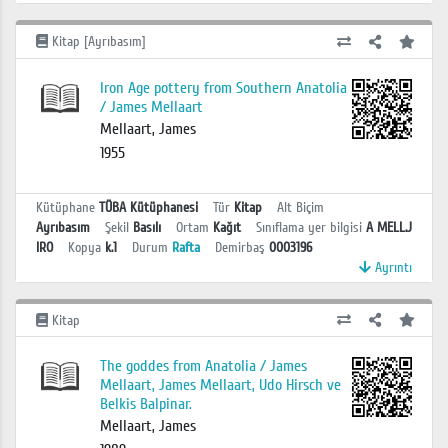
Kitap [Ayrıbasım]
Iron Age pottery from Southern Anatolia
/ James Mellaart
Mellaart, James
1955
Kütüphane
TÜBA Kütüphanesi
Tür
Kitap
Alt Biçim
Ayrıbasım
Şekil
Basılı
Ortam
Kağıt
Sınıflama yer bilgisi
A MELL.J
IRO
Kopya
k.1
Durum
Rafta
Demirbaş
0003196
Ayrıntı
Kitap
The goddes from Anatolia / James
Mellaart, James Mellaart, Udo Hirsch ve
Belkis Balpinar.
Mellaart, James