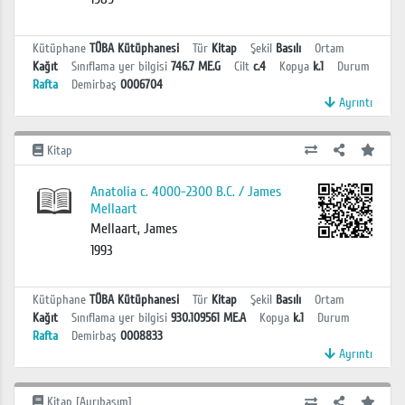
Kütüphane
TÜBA Kütüphanesi
Tür
Kitap
Şekil
Basılı
Ortam
Kağıt
Sınıflama yer bilgisi
746.7 ME.G
Cilt
c.4
Kopya
k.1
Durum
Rafta
Demirbaş
0006704
Ayrıntı
Kitap
Anatolia c. 4000-2300 B.C. / James
Mellaart
Mellaart, James
1993
Kütüphane
TÜBA Kütüphanesi
Tür
Kitap
Şekil
Basılı
Ortam
Kağıt
Sınıflama yer bilgisi
930.109561 ME.A
Kopya
k.1
Durum
Rafta
Demirbaş
0008833
Ayrıntı
Kitap [Ayrıbasım]