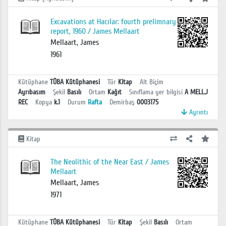
Excavations at Hacılar: fourth prelimnary
report, 1960 / James Mellaart
Mellaart, James
1961
Kütüphane
TÜBA Kütüphanesi
Tür
Kitap
Alt Biçim
Ayrıbasım
Şekil
Basılı
Ortam
Kağıt
Sınıflama yer bilgisi
A MELL.J
REC
Kopya
k.1
Durum
Rafta
Demirbaş
0003175
Ayrıntı
Kitap
The Neolithic of the Near East / James
Mellaart
Mellaart, James
1971
Kütüphane
TÜBA Kütüphanesi
Tür
Kitap
Şekil
Basılı
Ortam