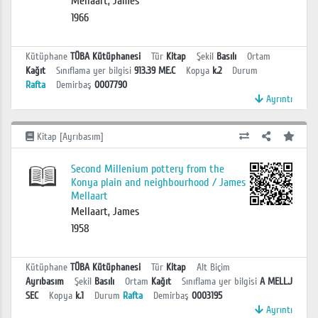
Mellaart, James
1966
Kütüphane
TÜBA Kütüphanesi
Tür
Kitap
Şekil
Basılı
Ortam
Kağıt
Sınıflama yer bilgisi
913.39 ME.C
Kopya
k.2
Durum
Rafta
Demirbaş
0007790
Ayrıntı
Kitap [Ayrıbasım]
Second Millenium pottery from the
Konya plain and neighbourhood / James
Mellaart
Mellaart, James
1958
Kütüphane
TÜBA Kütüphanesi
Tür
Kitap
Alt Biçim
Ayrıbasım
Şekil
Basılı
Ortam
Kağıt
Sınıflama yer bilgisi
A MELL.J
SEC
Kopya
k.1
Durum
Rafta
Demirbaş
0003195
Ayrıntı