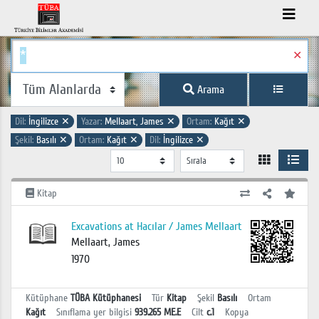
✕
Arama
Dil:
İngilizce
✕
Yazar:
Mellaart, James
✕
Ortam:
Kağıt
✕
Şekil:
Basılı
✕
Ortam:
Kağıt
✕
Dil:
İngilizce
✕
Kitap
Excavations at Hacılar / James Mellaart
Mellaart, James
1970
Kütüphane
TÜBA Kütüphanesi
Tür
Kitap
Şekil
Basılı
Ortam
Kağıt
Sınıflama yer bilgisi
939.265 ME.E
Cilt
c.1
Kopya