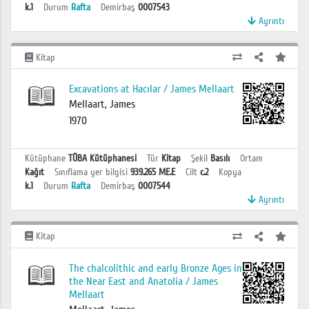
k.1
Durum
Rafta
Demirbaş
0007543
Ayrıntı
Kitap
Excavations at Hacılar / James Mellaart
Mellaart, James
1970
Kütüphane
TÜBA Kütüphanesi
Tür
Kitap
Şekil
Basılı
Ortam
Kağıt
Sınıflama yer bilgisi
939.265 ME.E
Cilt
c.2
Kopya
k.1
Durum
Rafta
Demirbaş
0007544
Ayrıntı
Kitap
The chalcolithic and early Bronze Ages in
the Near East and Anatolia / James
Mellaart