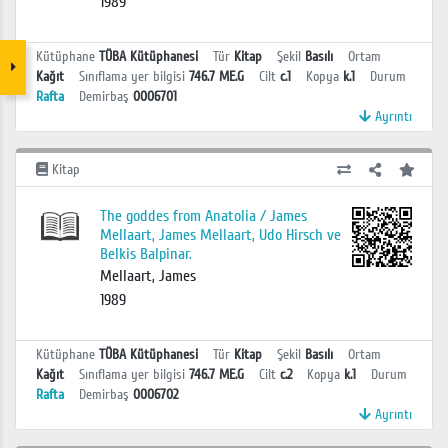
1989
Kütüphane
TÜBA Kütüphanesi
Tür
Kitap
Şekil
Basılı
Ortam
Kağıt
Sınıflama yer bilgisi
746.7 ME.G
Cilt
c.1
Kopya
k.1
Durum
Rafta
Demirbaş
0006701
Ayrıntı
Kitap
The goddes from Anatolia / James
Mellaart, James Mellaart, Udo Hirsch ve
Belkis Balpinar.
Mellaart, James
1989
Kütüphane
TÜBA Kütüphanesi
Tür
Kitap
Şekil
Basılı
Ortam
Kağıt
Sınıflama yer bilgisi
746.7 ME.G
Cilt
c.2
Kopya
k.1
Durum
Rafta
Demirbaş
0006702
Ayrıntı