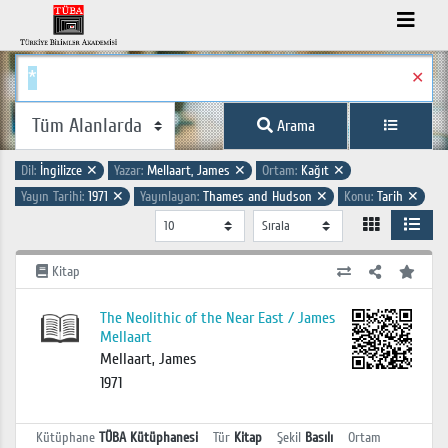
✕
Arama
Dil:
İngilizce
✕
Yazar:
Mellaart, James
✕
Ortam:
Kağıt
✕
Yayın Tarihi:
1971
✕
Yayınlayan:
Thames and Hudson
✕
Konu:
Tarih
✕
Kitap
The Neolithic of the Near East / James
Mellaart
Mellaart, James
1971
Kütüphane
TÜBA Kütüphanesi
Tür
Kitap
Şekil
Basılı
Ortam