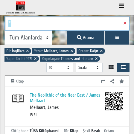
✕
Arama
Dil:
İngilizce
✕
Yazar:
Mellaart, James
✕
Ortam:
Kağıt
✕
Yayın Tarihi:
1971
✕
Yayınlayan:
Thames and Hudson
✕
Kitap
The Neolithic of the Near East / James
Mellaart
Mellaart, James
1971
Kütüphane
TÜBA Kütüphanesi
Tür
Kitap
Şekil
Basılı
Ortam