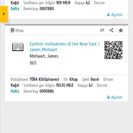
Kağıt
Sınıflama yer bilgisi
939 ME.N
Kopya
k.2
Durum
Rafta
Demirbaş
0007880
Ayrıntı
Kitap
Earliest civilizations of the Near East /
James Mellaart
Mellaart, James
1971
Kütüphane
TÜBA Kütüphanesi
Tür
Kitap
Şekil
Basılı
Ortam
Kağıt
Sınıflama yer bilgisi
913.35 ME.E
Kopya
k.1
Durum
Rafta
Demirbaş
0005886
Ayrıntı