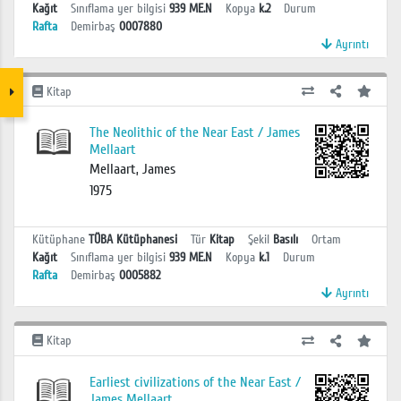
Kağıt
Sınıflama yer bilgisi
939 ME.N
Kopya
k.2
Durum
Rafta
Demirbaş
0007880
Ayrıntı
Kitap
The Neolithic of the Near East / James
Mellaart
Mellaart, James
1975
Kütüphane
TÜBA Kütüphanesi
Tür
Kitap
Şekil
Basılı
Ortam
Kağıt
Sınıflama yer bilgisi
939 ME.N
Kopya
k.1
Durum
Rafta
Demirbaş
0005882
Ayrıntı
Kitap
Earliest civilizations of the Near East /
James Mellaart