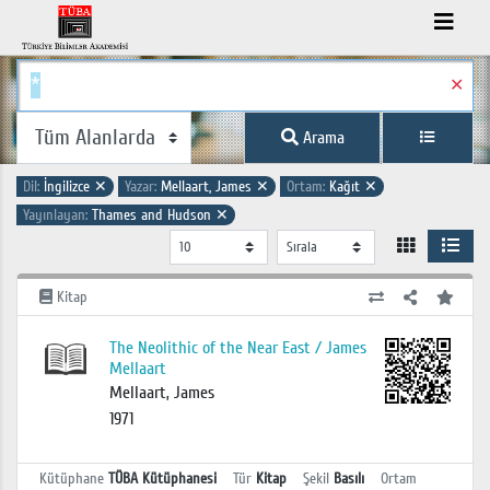
✕
Arama
Dil:
İngilizce
✕
Yazar:
Mellaart, James
✕
Ortam:
Kağıt
✕
Yayınlayan:
Thames and Hudson
✕
Kitap
The Neolithic of the Near East / James
Mellaart
Mellaart, James
1971
Kütüphane
TÜBA Kütüphanesi
Tür
Kitap
Şekil
Basılı
Ortam