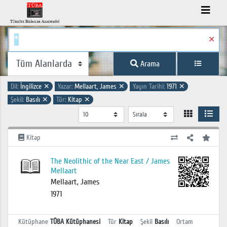
✕
Arama
Dil:
İngilizce
✕
Yazar:
Mellaart, James
✕
Yayın Tarihi:
1971
✕
Şekil:
Basılı
✕
Tür:
Kitap
✕
Kitap
The Neolithic of the Near East / James
Mellaart
Mellaart, James
1971
Kütüphane
TÜBA Kütüphanesi
Tür
Kitap
Şekil
Basılı
Ortam