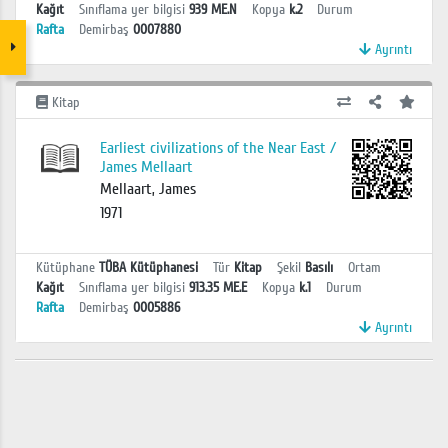
Kağıt
Sınıflama yer bilgisi
939 ME.N
Kopya
k.2
Durum
Rafta
Demirbaş
0007880
Ayrıntı
Kitap
Earliest civilizations of the Near East /
James Mellaart
Mellaart, James
1971
Kütüphane
TÜBA Kütüphanesi
Tür
Kitap
Şekil
Basılı
Ortam
Kağıt
Sınıflama yer bilgisi
913.35 ME.E
Kopya
k.1
Durum
Rafta
Demirbaş
0005886
Ayrıntı