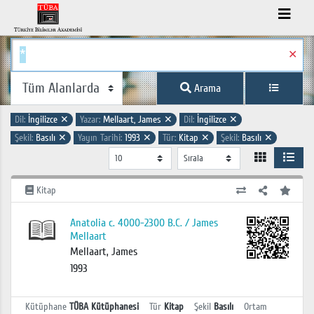
✕
Arama
Dil:
İngilizce
✕
Yazar:
Mellaart, James
✕
Dil:
İngilizce
✕
Şekil:
Basılı
✕
Yayın Tarihi:
1993
✕
Tür:
Kitap
✕
Şekil:
Basılı
✕
Kitap
Anatolia c. 4000-2300 B.C. / James
Mellaart
Mellaart, James
1993
Kütüphane
TÜBA Kütüphanesi
Tür
Kitap
Şekil
Basılı
Ortam