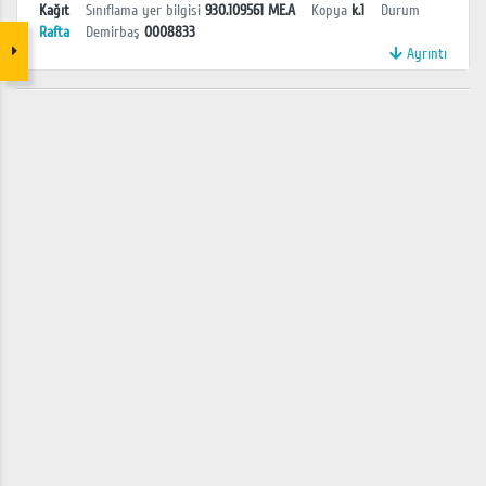
Kağıt
Sınıflama yer bilgisi
930.109561 ME.A
Kopya
k.1
Durum
Rafta
Demirbaş
0008833
Ayrıntı