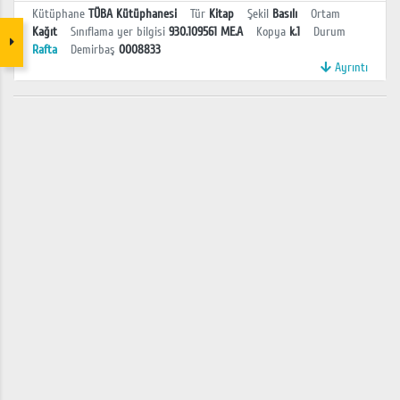
Kütüphane
TÜBA Kütüphanesi
Tür
Kitap
Şekil
Basılı
Ortam
Kağıt
Sınıflama yer bilgisi
930.109561 ME.A
Kopya
k.1
Durum
Rafta
Demirbaş
0008833
Ayrıntı