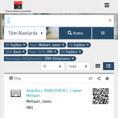
✕
Arama
Dil:
İngilizce
✕
Yazar:
Mellaart, James
✕
Dil:
İngilizce
✕
Şekil:
Basılı
✕
Yayın Tarihi:
1993
✕
Dil:
İngilizce
✕
Bulunduğu Kütüphane/ler:
TÜBA Kütüphanesi
✕
Kitap
Anatolia c. 4000-2300 B.C. / James
Mellaart
Mellaart, James
1993