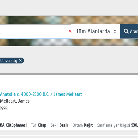
✕
Ara
University
✕
Anatolia c. 4000-2300 B.C. / James Mellaart
Mellaart, James
1993
BA Kütüphanesi
Tür
Kitap
Şekil
Basılı
Ortam
Kağıt
Sınıflama yer bilgisi
930