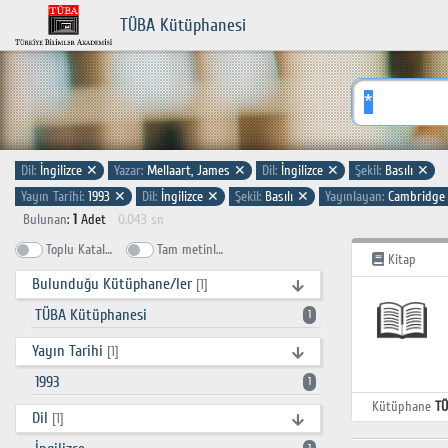
TÜBA Kütüphanesi
Dil:
İngilizce
✕
Yazar:
Mellaart, James
✕
Dil:
İngilizce
✕
Şekil:
Basılı
✕
Yayın Tarihi:
1993
✕
Dil:
İngilizce
✕
Şekil:
Basılı
✕
Yayınlayan:
Cambridge 
Bulunan
:
1
Adet
0.043 sn
Toplu Katalog
Tam metinlerde ara
Kitap
Bulunduğu Kütüphane/ler
[1]
TÜBA Kütüphanesi
1
Yayın Tarihi
[1]
1993
1
Kütüphane
TÜ
Dil
[1]