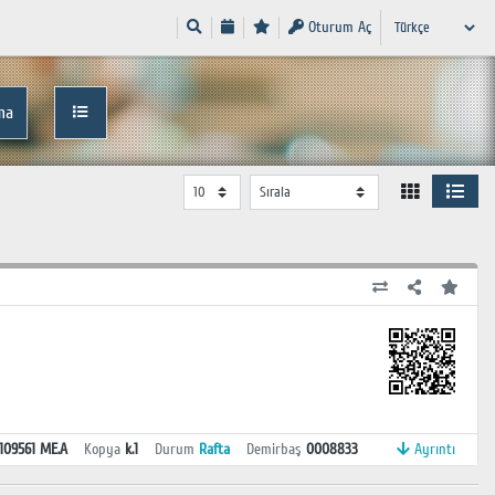
Oturum Aç
ma
.109561 ME.A
Kopya
k.1
Durum
Rafta
Demirbaş
0008833
Ayrıntı