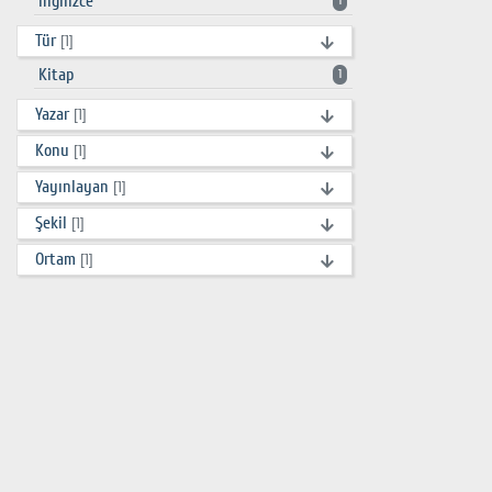
İngilizce
1
Tür
[1]
Kitap
1
Yazar
[1]
Konu
[1]
Yayınlayan
[1]
Şekil
[1]
Ortam
[1]