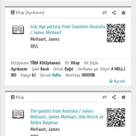
Kitap [Ayrıbasım]
Iron Age pottery from Southern Anatolia
/ James Mellaart
Mellaart, James
1955
Kütüphane
TÜBA Kütüphanesi
Tür
Kitap
Alt Biçim
Ayrıbasım
Şekil
Basılı
Ortam
Kağıt
Sınıflama yer bilgisi
A MELL.J
IRO
Kopya
k.1
Durum
Rafta
Demirbaş
0003196
Ayrıntı
Kitap
The goddes from Anatolia / James
Mellaart, James Mellaart, Udo Hirsch ve
Belkis Balpinar.
Mellaart, James