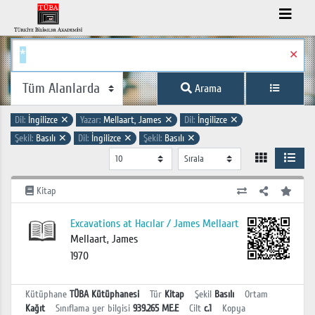
✕
Arama
Dil:
İngilizce
✕
Yazar:
Mellaart, James
✕
Dil:
İngilizce
✕
Şekil:
Basılı
✕
Dil:
İngilizce
✕
Şekil:
Basılı
✕
Kitap
Excavations at Hacılar / James Mellaart
Mellaart, James
1970
Kütüphane
TÜBA Kütüphanesi
Tür
Kitap
Şekil
Basılı
Ortam
Kağıt
Sınıflama yer bilgisi
939.265 ME.E
Cilt
c.1
Kopya