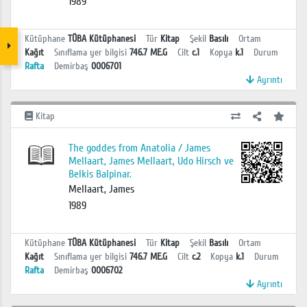
1989
Kütüphane
TÜBA Kütüphanesi
Tür
Kitap
Şekil
Basılı
Ortam
Kağıt
Sınıflama yer bilgisi
746.7 ME.G
Cilt
c.1
Kopya
k.1
Durum
Rafta
Demirbaş
0006701
Ayrıntı
Kitap
The goddes from Anatolia / James
Mellaart, James Mellaart, Udo Hirsch ve
Belkis Balpinar.
Mellaart, James
1989
Kütüphane
TÜBA Kütüphanesi
Tür
Kitap
Şekil
Basılı
Ortam
Kağıt
Sınıflama yer bilgisi
746.7 ME.G
Cilt
c.2
Kopya
k.1
Durum
Rafta
Demirbaş
0006702
Ayrıntı