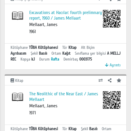
Excavations at Hacılar: fourth prelimnary
report, 1960 / James Mellaart
Mellaart, James
1961
Kütüphane
TÜBA Kütüphanesi
Tür
Kitap
Alt Biçim
Ayrıbasım
Şekil
Basılı
Ortam
Kağıt
Sınıflama yer bilgisi
A MELL.J
REC
Kopya
k.1
Durum
Rafta
Demirbaş
0003175
Ayrıntı
Kitap
The Neolithic of the Near East / James
Mellaart
Mellaart, James
1971
Kütüphane
TÜBA Kütüphanesi
Tür
Kitap
Şekil
Basılı
Ortam