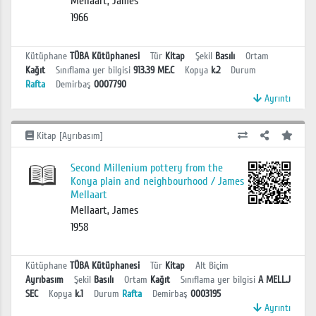
Mellaart, James
1966
Kütüphane
TÜBA Kütüphanesi
Tür
Kitap
Şekil
Basılı
Ortam
Kağıt
Sınıflama yer bilgisi
913.39 ME.C
Kopya
k.2
Durum
Rafta
Demirbaş
0007790
Ayrıntı
Kitap [Ayrıbasım]
Second Millenium pottery from the
Konya plain and neighbourhood / James
Mellaart
Mellaart, James
1958
Kütüphane
TÜBA Kütüphanesi
Tür
Kitap
Alt Biçim
Ayrıbasım
Şekil
Basılı
Ortam
Kağıt
Sınıflama yer bilgisi
A MELL.J
SEC
Kopya
k.1
Durum
Rafta
Demirbaş
0003195
Ayrıntı