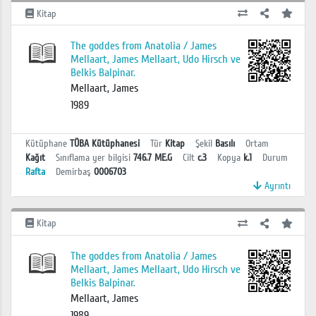
Kitap
The goddes from Anatolia / James
Mellaart, James Mellaart, Udo Hirsch ve
Belkis Balpinar.
Mellaart, James
1989
Kütüphane
TÜBA Kütüphanesi
Tür
Kitap
Şekil
Basılı
Ortam
Kağıt
Sınıflama yer bilgisi
746.7 ME.G
Cilt
c.3
Kopya
k.1
Durum
Rafta
Demirbaş
0006703
Ayrıntı
Kitap
The goddes from Anatolia / James
Mellaart, James Mellaart, Udo Hirsch ve
Belkis Balpinar.
Mellaart, James
1989