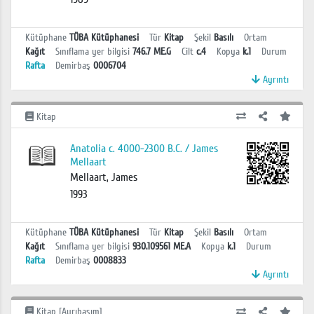
Kütüphane
TÜBA Kütüphanesi
Tür
Kitap
Şekil
Basılı
Ortam
Kağıt
Sınıflama yer bilgisi
746.7 ME.G
Cilt
c.4
Kopya
k.1
Durum
Rafta
Demirbaş
0006704
Ayrıntı
Kitap
Anatolia c. 4000-2300 B.C. / James
Mellaart
Mellaart, James
1993
Kütüphane
TÜBA Kütüphanesi
Tür
Kitap
Şekil
Basılı
Ortam
Kağıt
Sınıflama yer bilgisi
930.109561 ME.A
Kopya
k.1
Durum
Rafta
Demirbaş
0008833
Ayrıntı
Kitap [Ayrıbasım]