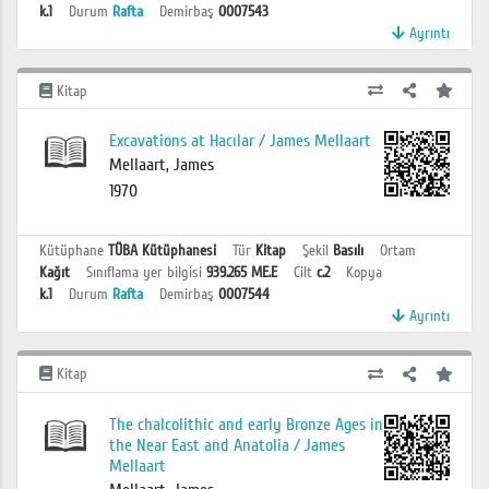
k.1
Durum
Rafta
Demirbaş
0007543
Ayrıntı
Kitap
Excavations at Hacılar / James Mellaart
Mellaart, James
1970
Kütüphane
TÜBA Kütüphanesi
Tür
Kitap
Şekil
Basılı
Ortam
Kağıt
Sınıflama yer bilgisi
939.265 ME.E
Cilt
c.2
Kopya
k.1
Durum
Rafta
Demirbaş
0007544
Ayrıntı
Kitap
The chalcolithic and early Bronze Ages in
the Near East and Anatolia / James
Mellaart