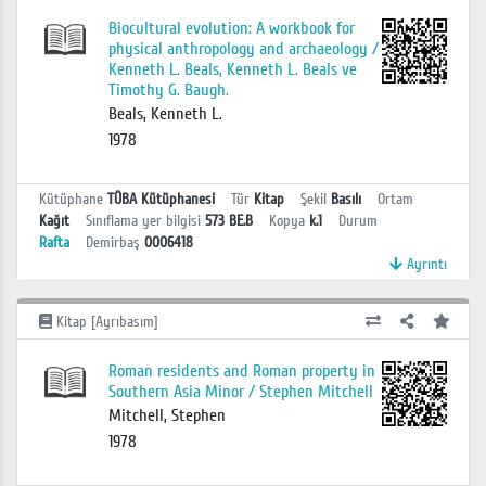
Biocultural evolution: A workbook for
physical anthropology and archaeology /
Kenneth L. Beals, Kenneth L. Beals ve
Timothy G. Baugh.
Beals, Kenneth L.
1978
Kütüphane
TÜBA Kütüphanesi
Tür
Kitap
Şekil
Basılı
Ortam
Kağıt
Sınıflama yer bilgisi
573 BE.B
Kopya
k.1
Durum
Rafta
Demirbaş
0006418
Ayrıntı
Kitap [Ayrıbasım]
Roman residents and Roman property in
Southern Asia Minor / Stephen Mitchell
Mitchell, Stephen
1978