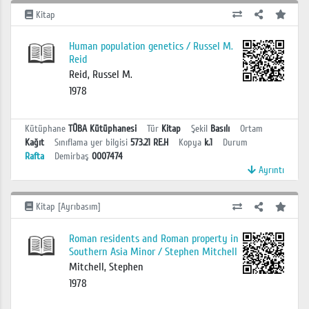
Kitap
Human population genetics / Russel M.
Reid
Reid, Russel M.
1978
Kütüphane
TÜBA Kütüphanesi
Tür
Kitap
Şekil
Basılı
Ortam
Kağıt
Sınıflama yer bilgisi
573.21 RE.H
Kopya
k.1
Durum
Rafta
Demirbaş
0007474
Ayrıntı
Kitap [Ayrıbasım]
Roman residents and Roman property in
Southern Asia Minor / Stephen Mitchell
Mitchell, Stephen
1978