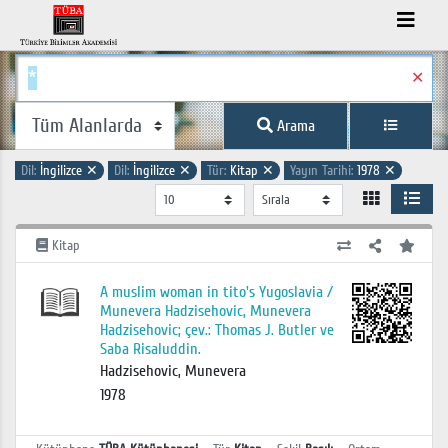
✕
Arama
Dil:
İngilizce
✕
Dil:
İngilizce
✕
Tür:
Kitap
✕
Yayın Tarihi:
1978
✕
Kitap
A muslim woman in tito's Yugoslavia /
Munevera Hadzisehovic, Munevera
Hadzisehovic; çev.: Thomas J. Butler ve
Saba Risaluddin.
Hadzisehovic, Munevera
1978