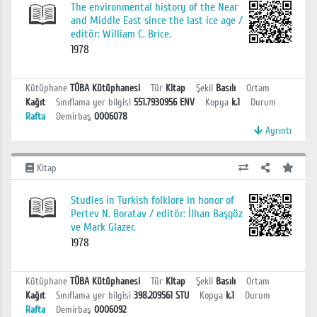
The environmental history of the Near
and Middle East since the last ice age /
editör: William C. Brice.
1978
Kütüphane
TÜBA Kütüphanesi
Tür
Kitap
Şekil
Basılı
Ortam
Kağıt
Sınıflama yer bilgisi
551.7930956 ENV
Kopya
k.1
Durum
Rafta
Demirbaş
0006078
Ayrıntı
Kitap
Studies in Turkish folklore in honor of
Pertev N. Boratav / editör: İlhan Başgöz
ve Mark Glazer.
1978
Kütüphane
TÜBA Kütüphanesi
Tür
Kitap
Şekil
Basılı
Ortam
Kağıt
Sınıflama yer bilgisi
398.209561 STU
Kopya
k.1
Durum
Rafta
Demirbaş
0006092