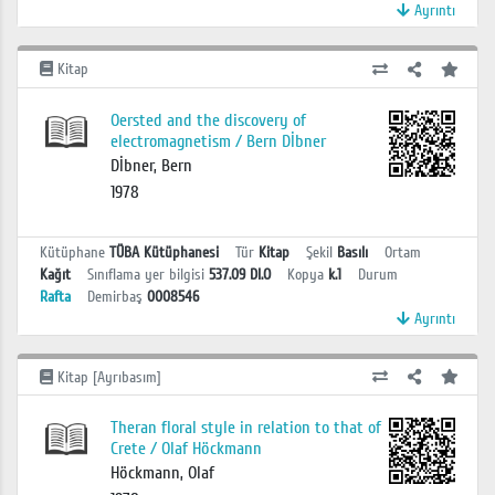
Ayrıntı
Kitap
Oersted and the discovery of
electromagnetism / Bern Dİbner
Dİbner, Bern
1978
Kütüphane
TÜBA Kütüphanesi
Tür
Kitap
Şekil
Basılı
Ortam
Kağıt
Sınıflama yer bilgisi
537.09 DI.O
Kopya
k.1
Durum
Rafta
Demirbaş
0008546
Ayrıntı
Kitap [Ayrıbasım]
Theran floral style in relation to that of
Crete / Olaf Höckmann
Höckmann, Olaf