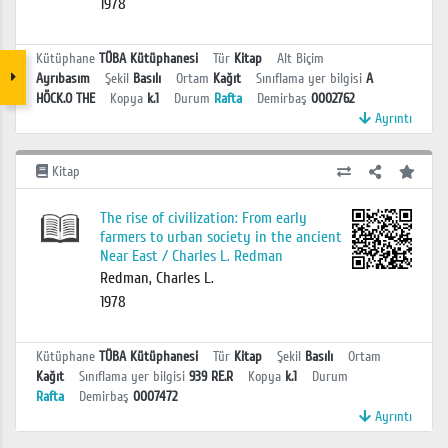
1978
Kütüphane
TÜBA Kütüphanesi
Tür
Kitap
Alt Biçim
Ayrıbasım
Şekil
Basılı
Ortam
Kağıt
Sınıflama yer bilgisi
A
HÖCK.O THE
Kopya
k.1
Durum
Rafta
Demirbaş
0002762
Ayrıntı
Kitap
The rise of civilization: From early
farmers to urban society in the ancient
Near East / Charles L. Redman
Redman, Charles L.
1978
Kütüphane
TÜBA Kütüphanesi
Tür
Kitap
Şekil
Basılı
Ortam
Kağıt
Sınıflama yer bilgisi
939 RE.R
Kopya
k.1
Durum
Rafta
Demirbaş
0007472
Ayrıntı