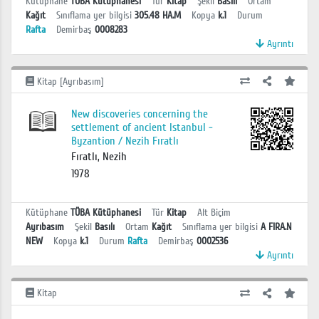
Kütüphane
TÜBA Kütüphanesi
Tür
Kitap
Şekil
Basılı
Ortam
Kağıt
Sınıflama yer bilgisi
305.48 HA.M
Kopya
k.1
Durum
Rafta
Demirbaş
0008283
Ayrıntı
Kitap [Ayrıbasım]
New discoveries concerning the
settlement of ancient Istanbul -
Byzantion / Nezih Fıratlı
Fıratlı, Nezih
1978
Kütüphane
TÜBA Kütüphanesi
Tür
Kitap
Alt Biçim
Ayrıbasım
Şekil
Basılı
Ortam
Kağıt
Sınıflama yer bilgisi
A FIRA.N
NEW
Kopya
k.1
Durum
Rafta
Demirbaş
0002536
Ayrıntı
Kitap