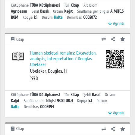
Kütüphane
TÜBA Kütüphanesi
Tür
Kitap
Alt Biçim
Ayrıbasım
Şekil
Basılı
Ortam
Kağıt
Sınıflama yer bilgisi
A MITC.S
ROM
Kopya
k.1
Durum
Rafta
Demirbaş
0002872
Ayrıntı
Kitap
Human skeletal remains: Excavation,
analysis, interpretation / Douglas
Ubelaker
Ubelaker, Douglas, H.
1978
Kütüphane
TÜBA Kütüphanesi
Tür
Kitap
Şekil
Basılı
Ortam
Kağıt
Sınıflama yer bilgisi
930.1 UB.H
Kopya
k.1
Durum
Rafta
Demirbaş
0006394
Ayrıntı
Kitap