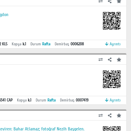
ngdon
2 KI.S
Kopya
k.1
Durum
Rafta
Demirbaş
0006208
Ayrıntı
6541 CAP
Kopya
k.1
Durum
Rafta
Demirbaş
0007419
Ayrıntı
çeviren: Bahar Atlamaz; fotoğraf Nezih Başgelen.