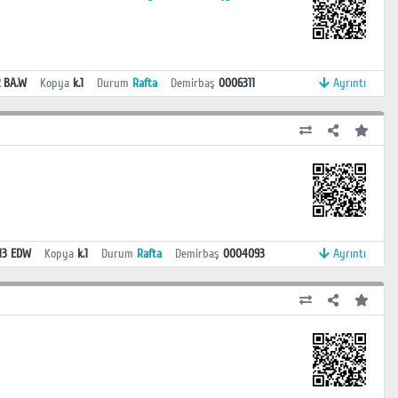
2 BA.W
Kopya
k.1
Durum
Rafta
Demirbaş
0006311
Ayrıntı
.13 EDW
Kopya
k.1
Durum
Rafta
Demirbaş
0004093
Ayrıntı