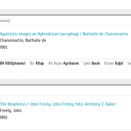
basım]
Agoinistic images on Aphrodisian sarcophagi / Nathalie de Chaisemartin
Chaisemartin, Nathalie de
1993
BA Kütüphanesi
Tür
Kitap
Alt Biçim
Ayrıbasım
Şekil
Basılı
Ortam
Kağıt
Sı
The Bosphorus / John Freely, John Freely; foto. Anthony E. Baker.
Freely, John
1993