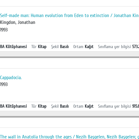
Self-made man: Human evolution from Eden to extinction / Jonathan Ki
Kingdon, Jonathan
1993
BA Kütüphanesi
Tür
Kitap
Şekil
Basılı
Ortam
Kağıt
Sınıflama yer bilgisi
573.
Cappadocia.
1993
BA Kütüphanesi
Tür
Kitap
Şekil
Basılı
Ortam
Kağıt
Sınıflama yer bilgisi
915.
The wall in Anatolia through the ages / Nezih Başgelen, Nezih Başgelen; 