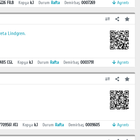
6226 FR.B
Kopya
k.1
Durum
Rafta
Demirbaş
0007269
Ayrıntı
reta Lindgren.
.485 CGL
Kopya
k.1
Durum
Rafta
Demirbaş
0003791
Ayrıntı
7709561 AT.I
Kopya
k.1
Durum
Rafta
Demirbaş
0009605
Ayrıntı