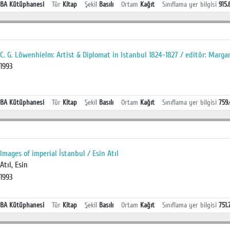
BA Kütüphanesi
Tür
Kitap
Şekil
Basılı
Ortam
Kağıt
Sınıflama yer bilgisi
915.
C. G. Löwenhielm: Artist & Diplomat in Istanbul 1824-1827 / editör: Marga
1993
BA Kütüphanesi
Tür
Kitap
Şekil
Basılı
Ortam
Kağıt
Sınıflama yer bilgisi
759
Images of imperial İstanbul / Esin Atıl
Atıl, Esin
1993
BA Kütüphanesi
Tür
Kitap
Şekil
Basılı
Ortam
Kağıt
Sınıflama yer bilgisi
751.