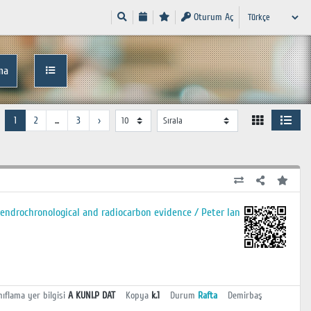
Oturum Aç
ma
1
2
...
3
›
endrochronological and radiocarbon evidence / Peter Ian
nıflama yer bilgisi
A KUNI.P DAT
Kopya
k.1
Durum
Rafta
Demirbaş