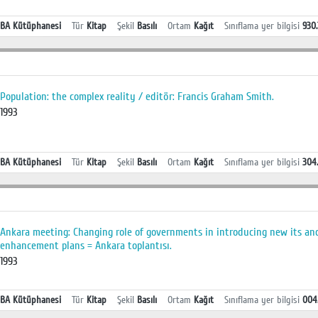
BA Kütüphanesi
Tür
Kitap
Şekil
Basılı
Ortam
Kağıt
Sınıflama yer bilgisi
930.
Population: the complex reality / editör: Francis Graham Smith.
1993
BA Kütüphanesi
Tür
Kitap
Şekil
Basılı
Ortam
Kağıt
Sınıflama yer bilgisi
304.
Ankara meeting: Changing role of governments in introducing new its and 
enhancement plans = Ankara toplantısı.
1993
BA Kütüphanesi
Tür
Kitap
Şekil
Basılı
Ortam
Kağıt
Sınıflama yer bilgisi
004