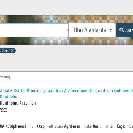
✕
Ara
gilizce
✕
basım]
A date-list for Bronze age and Iron Age monuments based on combined d
Kuniholm
Kuniholm, Peter Ian
1993
BA Kütüphanesi
Tür
Kitap
Alt Biçim
Ayrıbasım
Şekil
Basılı
Ortam
Kağıt
Sı