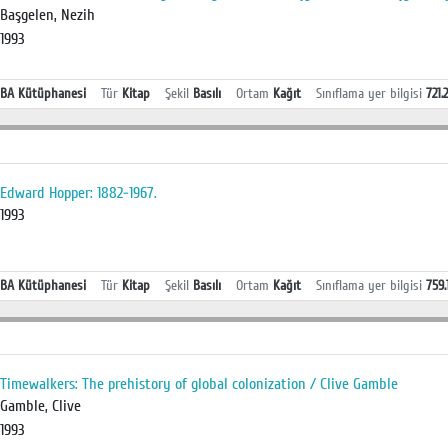
Başgelen, Nezih
1993
BA Kütüphanesi
Tür
Kitap
Şekil
Basılı
Ortam
Kağıt
Sınıflama yer bilgisi
721.
Edward Hopper: 1882-1967.
1993
BA Kütüphanesi
Tür
Kitap
Şekil
Basılı
Ortam
Kağıt
Sınıflama yer bilgisi
759
Timewalkers: The prehistory of global colonization / Clive Gamble
Gamble, Clive
1993