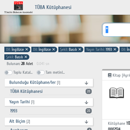
TÜBA Kütüphanesi
Dil:
İngilizce
✕
Dil:
İngilizce
✕
Şekil:
Basılı
✕
Yayın Tarihi:
1993
✕
Dil:
İn
Şekil:
Basılı
✕
Bulunan
:
28
Adet
0.041 sn
Toplu Katalog
Tam metinlerde ara
Kitap [Ayrı
Bulunduğu Kütüphane/ler
[1]
TÜBA Kütüphanesi
28
Yayın Tarihi
[1]
1993
28
Alt Biçim
[2]
Kütüphane
TÜ
0002514