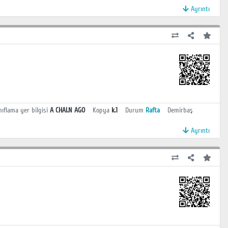
Ayrıntı
nıflama yer bilgisi
A CHAI.N AGO
Kopya
k.1
Durum
Rafta
Demirbaş
Ayrıntı