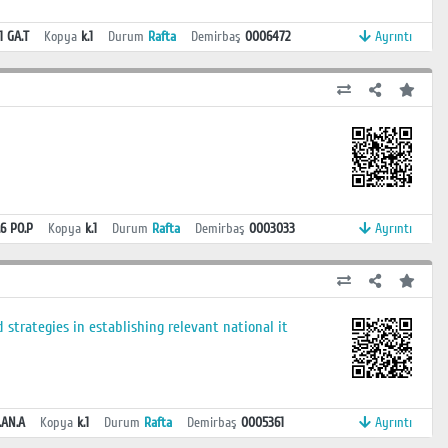
1 GA.T
Kopya
k.1
Durum
Rafta
Demirbaş
0006472
Ayrıntı
6 PO.P
Kopya
k.1
Durum
Rafta
Demirbaş
0003033
Ayrıntı
strategies in establishing relevant national it
.AN.A
Kopya
k.1
Durum
Rafta
Demirbaş
0005361
Ayrıntı