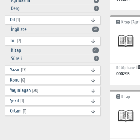
Ayrıbasım
4
Dergi
2
Dil
[1]
Kitap [Ayrı
İngilizce
28
Tür
[2]
Kitap
26
Süreli
2
Kütüphane
TÜ
Yazar
[17]
0002515
Konu
[6]
Yayınlayan
[20]
Kitap
Şekil
[1]
Ortam
[1]